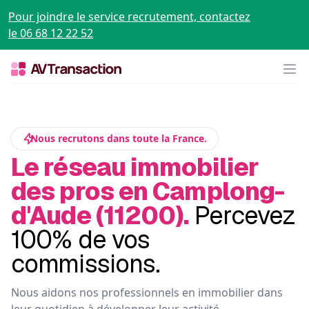
Pour joindre le service recrutement, contactez
le 06 68 12 22 52
Op
Nous recrutons dans toute la France.
Le réseau immobilier
des pros en Camplong-
d'Aude (11200).
Percevez
100% de vos
commissions.
Nous aidons nos professionnels en immobilier dans