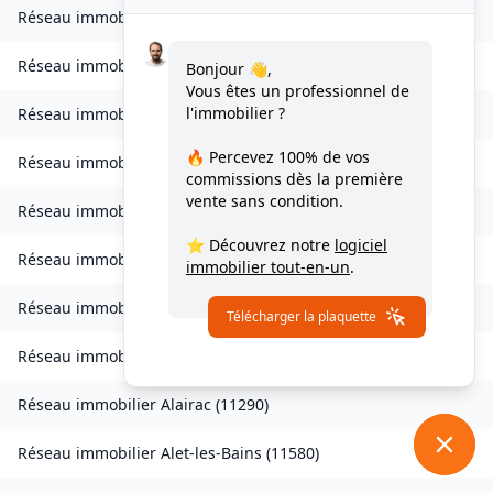
Réseau immobilier
Ventenac-en-Minervois
(
11120
)
Réseau immobilier
Verdun-en-Lauragais
(
11400
)
Bonjour 👋,
Vous êtes un professionnel de
l'immobilier ?
Réseau immobilier
Vignevieille
(
11330
)
🔥 Percevez
100% de vos
Réseau immobilier
Villalier
(
11600
)
commissions
dès la première
vente sans condition.
Réseau immobilier
Villanière
(
11600
)
⭐ Découvrez notre
logiciel
Réseau immobilier
Villardebelle
(
11580
)
immobilier tout-en-un
.
Réseau immobilier
Villarzel-Cabardès
(
11600
)
Télécharger la plaquette
Réseau immobilier
Villefloure
(
11570
)
Réseau immobilier
Alairac
(
11290
)
Réseau immobilier
Alet-les-Bains
(
11580
)