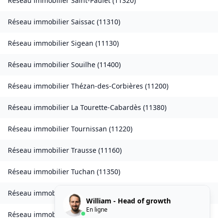
Réseau immobilier
Saint-Paulet
(
11320
)
Réseau immobilier
Saissac
(
11310
)
Réseau immobilier
Sigean
(
11130
)
Réseau immobilier
Souilhe
(
11400
)
Réseau immobilier
Thézan-des-Corbières
(
11200
)
Réseau immobilier
La Tourette-Cabardès
(
11380
)
Réseau immobilier
Tournissan
(
11220
)
Réseau immobilier
Trausse
(
11160
)
Réseau immobilier
Tuchan
(
11350
)
Réseau immobilier
Valmigère
(
11580
)
William - Head of growth
En ligne
Réseau immobilier
Ventenac-en-Minervois
(
11120
)