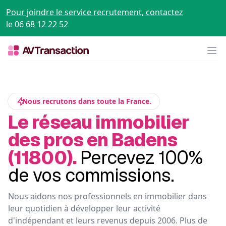
Pour joindre le service recrutement, contactez
le 06 68 12 22 52
Op
Nous recrutons dans toute la France.
Le réseau immobilier
des pros en Badens
(11800).
Percevez 100%
de vos commissions.
Nous aidons nos professionnels en immobilier dans
leur quotidien à développer leur activité
d'indépendant et leurs revenus depuis 2006. Plus de