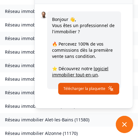
Réseau immobilier
Verdun-en-Lauragais
(
11400
)
Bonjour 👋,
Réseau immobilier
Vignevieille
(
11330
)
Vous êtes un professionnel de
l'immobilier ?
Réseau immobilier
Villalier
(
11600
)
🔥 Percevez
100% de vos
commissions
dès la première
Réseau immobilier
Villanière
(
11600
)
vente sans condition.
Réseau immobilier
Villardebelle
(
11580
)
⭐ Découvrez notre
logiciel
immobilier tout-en-un
.
Réseau immobilier
Villarzel-Cabardès
(
11600
)
Télécharger la plaquette
Réseau immobilier
Villefloure
(
11570
)
Réseau immobilier
Alairac
(
11290
)
Réseau immobilier
Alet-les-Bains
(
11580
)
Réseau immobilier
Alzonne
(
11170
)