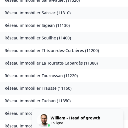
Réseau immobilier
Saint-Paulet
(
11320
)
Réseau immobilier
Saissac
(
11310
)
Réseau immobilier
Sigean
(
11130
)
Réseau immobilier
Souilhe
(
11400
)
Réseau immobilier
Thézan-des-Corbières
(
11200
)
Réseau immobilier
La Tourette-Cabardès
(
11380
)
Réseau immobilier
Tournissan
(
11220
)
Réseau immobilier
Trausse
(
11160
)
Réseau immobilier
Tuchan
(
11350
)
Réseau immobilier
Valmigère
(
11580
)
William - Head of growth
En ligne
Réseau immobilier
Ventenac-en-Minervois
(
11120
)