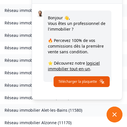
Réseau immobilier
Verdun-en-Lauragais
(
11400
)
Bonjour 👋,
Réseau immobilier
Vignevieille
(
11330
)
Vous êtes un professionnel de
l'immobilier ?
Réseau immobilier
Villalier
(
11600
)
🔥 Percevez
100% de vos
commissions
dès la première
Réseau immobilier
Villanière
(
11600
)
vente sans condition.
Réseau immobilier
Villardebelle
(
11580
)
⭐ Découvrez notre
logiciel
immobilier tout-en-un
.
Réseau immobilier
Villarzel-Cabardès
(
11600
)
Télécharger la plaquette
Réseau immobilier
Villefloure
(
11570
)
Réseau immobilier
Alairac
(
11290
)
Réseau immobilier
Alet-les-Bains
(
11580
)
Réseau immobilier
Alzonne
(
11170
)