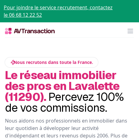
Pour joindre le service recrutement, contactez
le 06 68 12 22 52
Op
Nous recrutons dans toute la France.
Le réseau immobilier
des pros en Lavalette
(11290).
Percevez 100%
de vos commissions.
Nous aidons nos professionnels en immobilier dans
leur quotidien à développer leur activité
d'indépendant et leurs revenus depuis 2006. Plus de