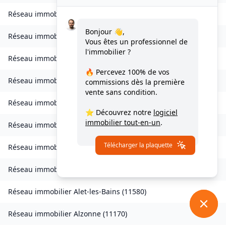
Réseau immobilier
Verdun-en-Lauragais
(
11400
)
Bonjour 👋,
Réseau immobilier
Vignevieille
(
11330
)
Vous êtes un professionnel de
l'immobilier ?
Réseau immobilier
Villalier
(
11600
)
🔥 Percevez
100% de vos
Réseau immobilier
Villanière
(
11600
)
commissions
dès la première
vente sans condition.
Réseau immobilier
Villardebelle
(
11580
)
⭐ Découvrez notre
logiciel
immobilier tout-en-un
.
Réseau immobilier
Villarzel-Cabardès
(
11600
)
Télécharger la plaquette
Réseau immobilier
Villefloure
(
11570
)
Réseau immobilier
Alairac
(
11290
)
Réseau immobilier
Alet-les-Bains
(
11580
)
Réseau immobilier
Alzonne
(
11170
)