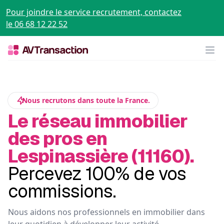
Pour joindre le service recrutement, contactez
le 06 68 12 22 52
Op
Nous recrutons dans toute la France.
Le réseau immobilier
des pros en
Lespinassière (11160).
Percevez 100% de vos
commissions.
Nous aidons nos professionnels en immobilier dans