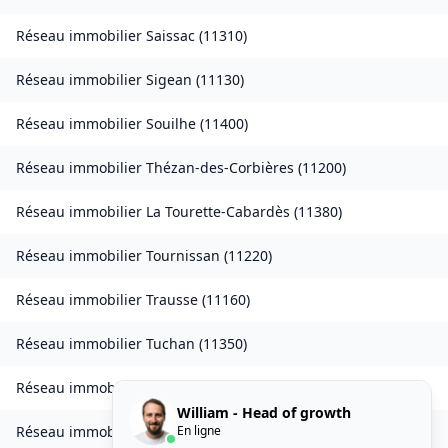
Réseau immobilier
Saissac
(
11310
)
Réseau immobilier
Sigean
(
11130
)
Réseau immobilier
Souilhe
(
11400
)
Réseau immobilier
Thézan-des-Corbières
(
11200
)
Réseau immobilier
La Tourette-Cabardès
(
11380
)
Réseau immobilier
Tournissan
(
11220
)
Réseau immobilier
Trausse
(
11160
)
Réseau immobilier
Tuchan
(
11350
)
Réseau immobilier
Valmigère
(
11580
)
William - Head of growth
En ligne
Réseau immobilier
Ventenac-en-Minervois
(
11120
)