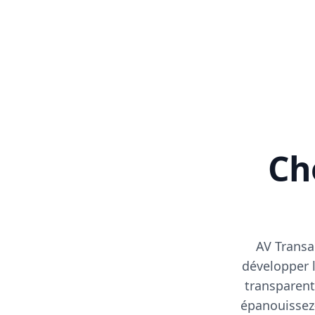
Cho
AV Transa
développer l
transparent
épanouissez-