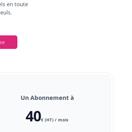
els en toute
euls.
se
Un Abonnement à
40
€ (HT) / mois