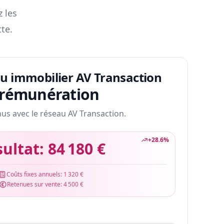
z les
te.
au immobilier AV Transaction
 rémunération
nus avec le réseau AV Transaction.
+
28.6
%
sultat:
84 180 €
Coûts fixes annuels:
1 320 €
Retenues sur vente:
4 500 €