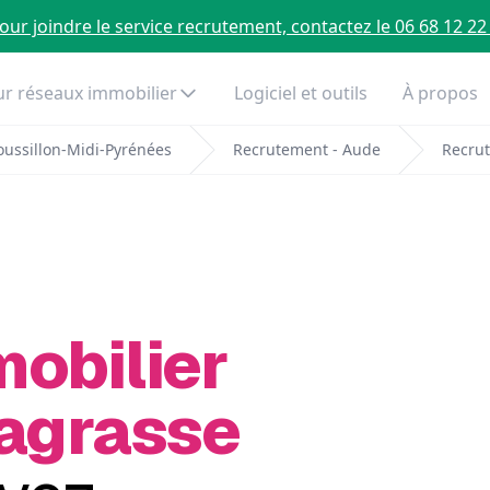
our joindre le service recrutement, contactez le 06 68 12 22
r réseaux immobilier
Logiciel et outils
À propos
ussillon-Midi-Pyrénées
Recrutement - Aude
Recrut
mobilier
Lagrasse