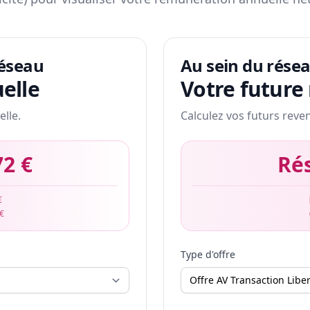
réseau
Au sein du rése
elle
Votre future
elle.
Calculez vos futurs reve
72 €
Ré
€
 €
Type d'offre