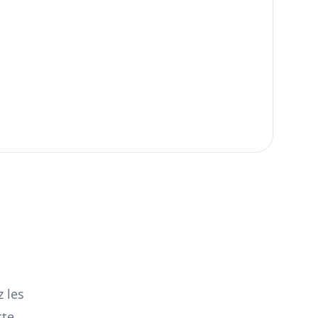
z les
te.