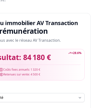
au immobilier AV Transaction
 rémunération
nus avec le réseau AV Transaction.
+
28.6
%
sultat:
84 180 €
Coûts fixes annuels:
1 320 €
Retenues sur vente:
4 500 €