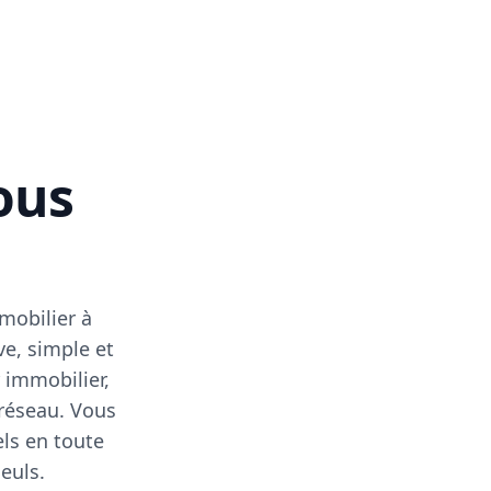
vous
mobilier à
ve, simple et
 immobilier,
 réseau. Vous
els en toute
euls.