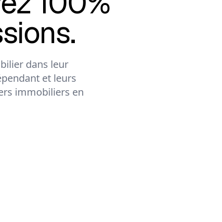
vez 100%
sions.
ilier dans leur
épendant et leurs
lers immobiliers en