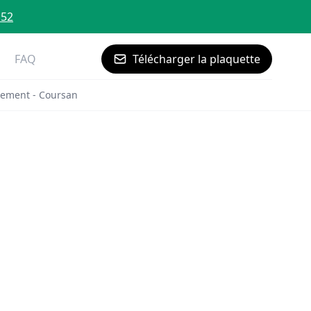
 52
FAQ
Télécharger la plaquette
tement - Coursan