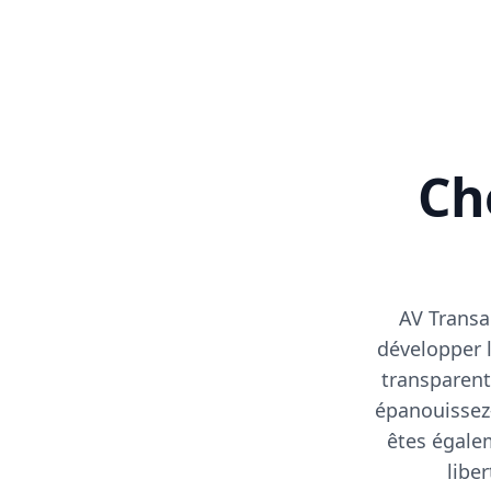
Cho
AV Transa
développer l
transparent
épanouissez-
êtes égalem
libe