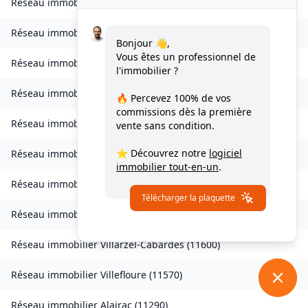
Réseau immobilier
Tuchan
(
11350
)
Réseau immobilier
Valmigère
(
11580
)
Bonjour 👋,
Vous êtes un professionnel de
Réseau immobilier
Ventenac-en-Minervois
(
11120
)
l'immobilier ?
Réseau immobilier
Verdun-en-Lauragais
(
11400
)
🔥 Percevez
100% de vos
commissions
dès la première
Réseau immobilier
Vignevieille
(
11330
)
vente sans condition.
⭐ Découvrez notre
logiciel
Réseau immobilier
Villalier
(
11600
)
immobilier tout-en-un
.
Réseau immobilier
Villanière
(
11600
)
Télécharger la plaquette
Réseau immobilier
Villardebelle
(
11580
)
Réseau immobilier
Villarzel-Cabardès
(
11600
)
Réseau immobilier
Villefloure
(
11570
)
Réseau immobilier
Alairac
(
11290
)