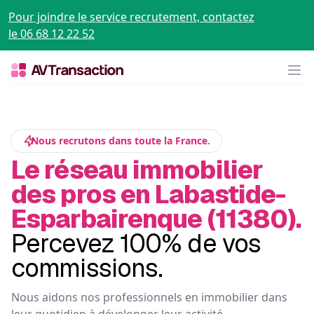
Pour joindre le service recrutement, contactez
le 06 68 12 22 52
Op
Nous recrutons dans toute la France.
Le réseau immobilier
des pros en Labastide-
Esparbairenque (11380).
Percevez 100% de vos
commissions.
Nous aidons nos professionnels en immobilier dans