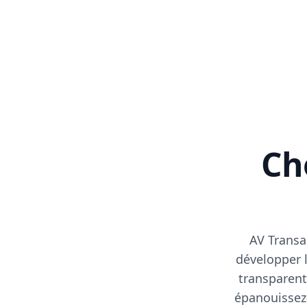
Cho
AV Transa
développer l
transparent
épanouissez-