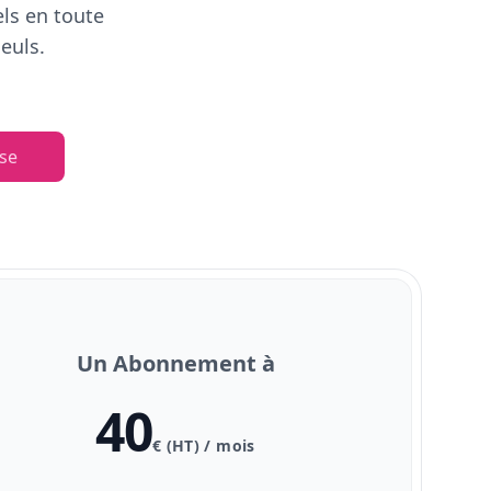
els en toute
euls.
se
Un Abonnement à
40
€ (HT) / mois