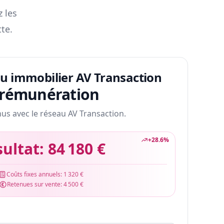
z les
te.
au immobilier AV Transaction
 rémunération
nus avec le réseau AV Transaction.
+
28.6
%
sultat:
84 180 €
Coûts fixes annuels:
1 320 €
Retenues sur vente:
4 500 €