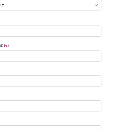
es
(€)