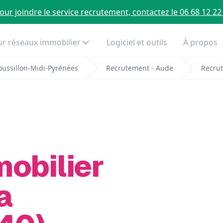
our joindre le service recrutement, contactez le 06 68 12 22
r réseaux immobilier
Logiciel et outils
À propos
ussillon-Midi-Pyrénées
Recrutement - Aude
Recrut
mobilier
a