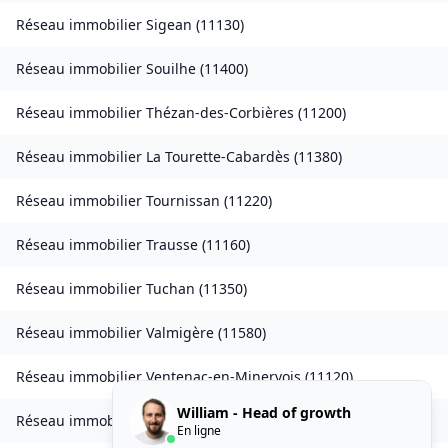
Réseau immobilier
Sigean
(
11130
)
Réseau immobilier
Souilhe
(
11400
)
Réseau immobilier
Thézan-des-Corbières
(
11200
)
Réseau immobilier
La Tourette-Cabardès
(
11380
)
Réseau immobilier
Tournissan
(
11220
)
Réseau immobilier
Trausse
(
11160
)
Réseau immobilier
Tuchan
(
11350
)
Réseau immobilier
Valmigère
(
11580
)
Réseau immobilier
Ventenac-en-Minervois
(
11120
)
William - Head of growth
Réseau immobilier
Verdun-en-Lauragais
(
11400
)
En ligne