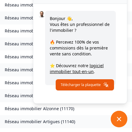
Réseau immobilier
Vignevieille
(
11330
)
Réseau immobilier
Villalier
(
11600
)
Bonjour 👋,
Vous êtes un professionnel de
l'immobilier ?
Réseau immobilier
Villanière
(
11600
)
🔥 Percevez
100% de vos
Réseau immobilier
Villardebelle
(
11580
)
commissions
dès la première
vente sans condition.
Réseau immobilier
Villarzel-Cabardès
(
11600
)
⭐ Découvrez notre
logiciel
Réseau immobilier
Villefloure
(
11570
)
immobilier tout-en-un
.
Réseau immobilier
Alairac
(
11290
)
Télécharger la plaquette
Réseau immobilier
Alet-les-Bains
(
11580
)
Réseau immobilier
Alzonne
(
11170
)
Réseau immobilier
Artigues
(
11140
)