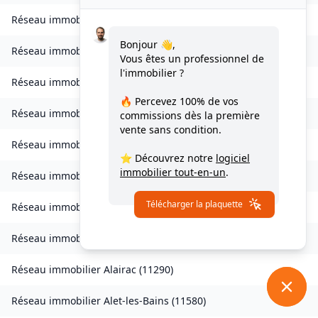
Réseau immobilier
Ventenac-en-Minervois
(
11120
)
Bonjour 👋,
Réseau immobilier
Verdun-en-Lauragais
(
11400
)
Vous êtes un professionnel de
l'immobilier ?
Réseau immobilier
Vignevieille
(
11330
)
🔥 Percevez
100% de vos
Réseau immobilier
Villalier
(
11600
)
commissions
dès la première
vente sans condition.
Réseau immobilier
Villanière
(
11600
)
⭐ Découvrez notre
logiciel
immobilier tout-en-un
.
Réseau immobilier
Villardebelle
(
11580
)
Télécharger la plaquette
Réseau immobilier
Villarzel-Cabardès
(
11600
)
Réseau immobilier
Villefloure
(
11570
)
Réseau immobilier
Alairac
(
11290
)
Réseau immobilier
Alet-les-Bains
(
11580
)