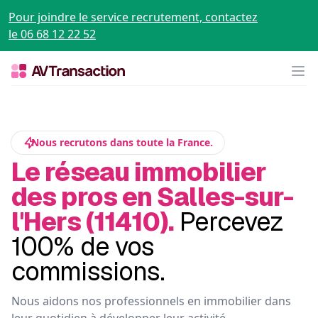
Pour joindre le service recrutement, contactez
le 06 68 12 22 52
Op
Nous recrutons dans toute la France.
Le réseau immobilier
des pros en Salles-sur-
l'Hers (11410).
Percevez
100% de vos
commissions.
Nous aidons nos professionnels en immobilier dans