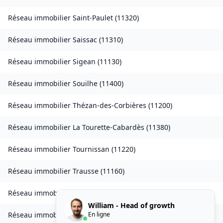
Réseau immobilier
Saint-Paulet
(
11320
)
Réseau immobilier
Saissac
(
11310
)
Réseau immobilier
Sigean
(
11130
)
Réseau immobilier
Souilhe
(
11400
)
Réseau immobilier
Thézan-des-Corbières
(
11200
)
Réseau immobilier
La Tourette-Cabardès
(
11380
)
Réseau immobilier
Tournissan
(
11220
)
Réseau immobilier
Trausse
(
11160
)
Réseau immobilier
Tuchan
(
11350
)
William - Head of growth
En ligne
Réseau immobilier
Valmigère
(
11580
)