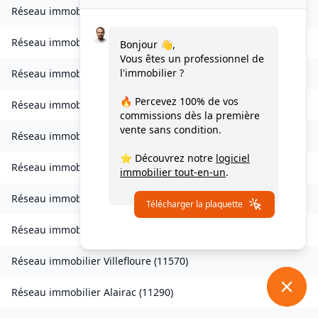
Réseau immobilier
Valmigère
(
11580
)
Réseau immobilier
Ventenac-en-Minervois
(
11120
)
Bonjour 👋,
Vous êtes un professionnel de
l'immobilier ?
Réseau immobilier
Verdun-en-Lauragais
(
11400
)
🔥 Percevez
100% de vos
Réseau immobilier
Vignevieille
(
11330
)
commissions
dès la première
vente sans condition.
Réseau immobilier
Villalier
(
11600
)
⭐ Découvrez notre
logiciel
Réseau immobilier
Villanière
(
11600
)
immobilier tout-en-un
.
Réseau immobilier
Villardebelle
(
11580
)
Télécharger la plaquette
Réseau immobilier
Villarzel-Cabardès
(
11600
)
Réseau immobilier
Villefloure
(
11570
)
Réseau immobilier
Alairac
(
11290
)