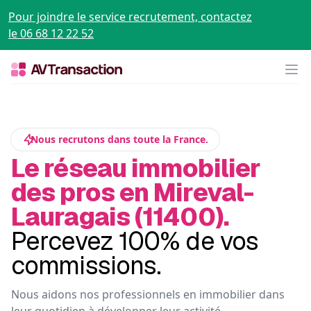
Pour joindre le service recrutement, contactez
le 06 68 12 22 52
Op
Nous recrutons dans toute la France.
Le réseau immobilier
des pros en Mireval-
Lauragais (11400).
Percevez 100% de vos
commissions.
Nous aidons nos professionnels en immobilier dans