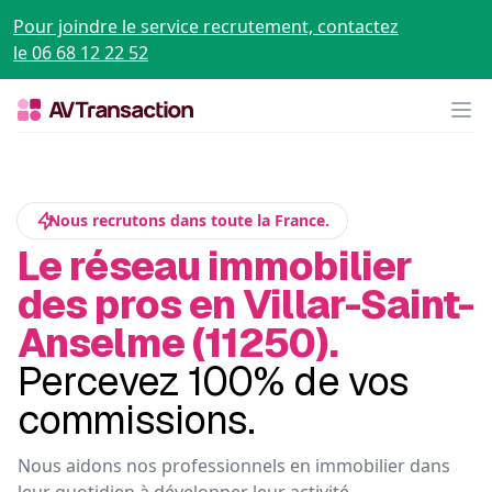
Pour joindre le service recrutement, contactez
le 06 68 12 22 52
Op
Nous recrutons dans toute la France.
Le réseau immobilier
des pros en Villar-Saint-
Anselme (11250).
Percevez 100% de vos
commissions.
Nous aidons nos professionnels en immobilier dans