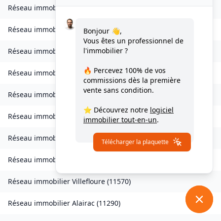
Réseau immobilier
Valmigère
(
11580
)
Réseau immobilier
Ventenac-en-Minervois
(
11120
)
Bonjour 👋,
Vous êtes un professionnel de
l'immobilier ?
Réseau immobilier
Verdun-en-Lauragais
(
11400
)
🔥 Percevez
100% de vos
Réseau immobilier
Vignevieille
(
11330
)
commissions
dès la première
vente sans condition.
Réseau immobilier
Villalier
(
11600
)
⭐ Découvrez notre
logiciel
Réseau immobilier
Villanière
(
11600
)
immobilier tout-en-un
.
Réseau immobilier
Villardebelle
(
11580
)
Télécharger la plaquette
Réseau immobilier
Villarzel-Cabardès
(
11600
)
Réseau immobilier
Villefloure
(
11570
)
Réseau immobilier
Alairac
(
11290
)