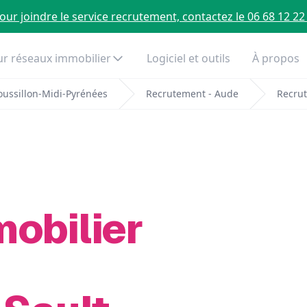
our joindre le service recrutement, contactez le 06 68 12 22
r réseaux immobilier
Logiciel et outils
À propos
ussillon-Midi-Pyrénées
Recrutement - Aude
Recrut
mobilier