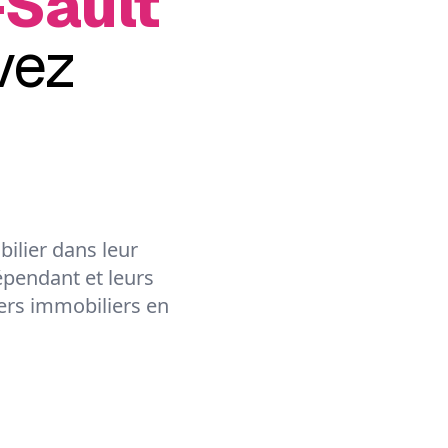
Sault
vez
ilier dans leur
épendant et leurs
lers immobiliers en