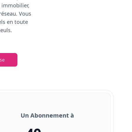
 immobilier,
 réseau. Vous
els en toute
euls.
se
Un Abonnement à