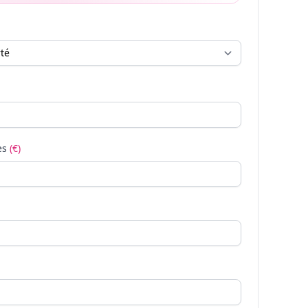
es
(€)