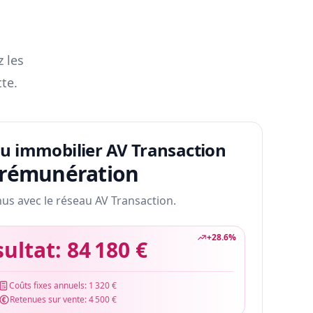
z les
te.
au immobilier AV Transaction
 rémunération
nus avec le réseau AV Transaction.
+
28.6
%
sultat:
84 180 €
Coûts fixes annuels:
1 320 €
Retenues sur vente:
4 500 €