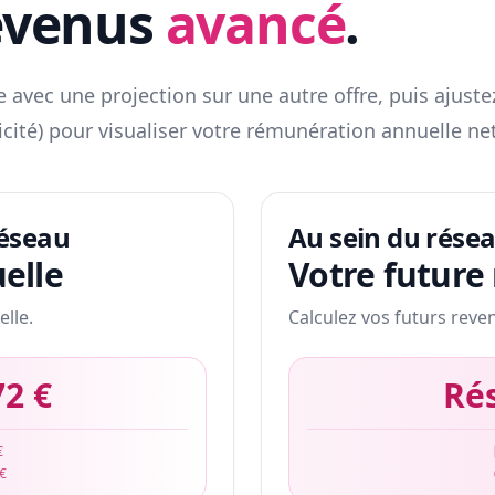
evenus
avancé
.
 avec une projection sur une autre offre, puis ajuste
icité) pour visualiser votre rémunération annuelle net
réseau
Au sein du rése
elle
Votre future
elle.
Calculez vos futurs reve
72 €
Ré
€
 €