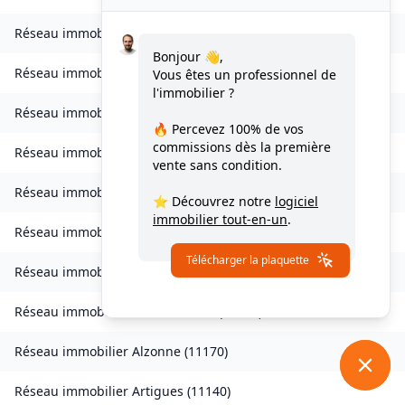
Réseau immobilier
Vignevieille
(
11330
)
Bonjour 👋,
Réseau immobilier
Villalier
(
11600
)
Vous êtes un professionnel de
l'immobilier ?
Réseau immobilier
Villanière
(
11600
)
🔥 Percevez
100% de vos
commissions
dès la première
Réseau immobilier
Villardebelle
(
11580
)
vente sans condition.
Réseau immobilier
Villarzel-Cabardès
(
11600
)
⭐ Découvrez notre
logiciel
immobilier tout-en-un
.
Réseau immobilier
Villefloure
(
11570
)
Télécharger la plaquette
Réseau immobilier
Alairac
(
11290
)
Réseau immobilier
Alet-les-Bains
(
11580
)
Réseau immobilier
Alzonne
(
11170
)
Réseau immobilier
Artigues
(
11140
)