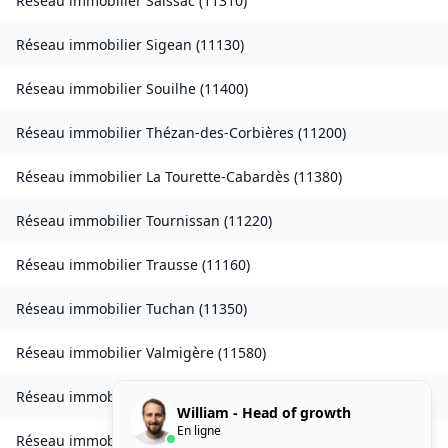
Réseau immobilier
Saissac
(
11310
)
Réseau immobilier
Sigean
(
11130
)
Réseau immobilier
Souilhe
(
11400
)
Réseau immobilier
Thézan-des-Corbières
(
11200
)
Réseau immobilier
La Tourette-Cabardès
(
11380
)
Réseau immobilier
Tournissan
(
11220
)
Réseau immobilier
Trausse
(
11160
)
Réseau immobilier
Tuchan
(
11350
)
Réseau immobilier
Valmigère
(
11580
)
Réseau immobilier
Ventenac-en-Minervois
(
11120
)
William - Head of growth
En ligne
Réseau immobilier
Verdun-en-Lauragais
(
11400
)