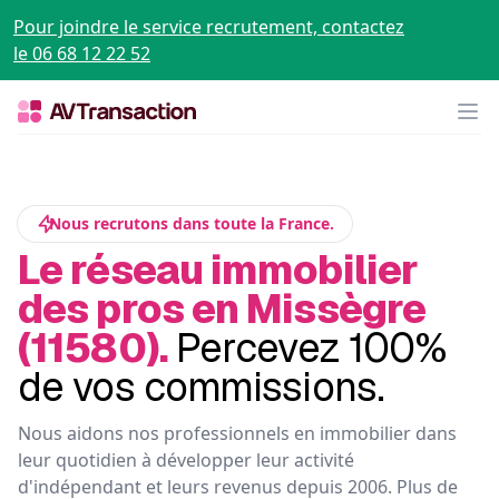
Pour joindre le service recrutement, contactez
le 06 68 12 22 52
Op
Nous recrutons dans toute la France.
Le réseau immobilier
des pros en Missègre
(11580).
Percevez 100%
de vos commissions.
Nous aidons nos professionnels en immobilier dans
leur quotidien à développer leur activité
d'indépendant et leurs revenus depuis 2006. Plus de