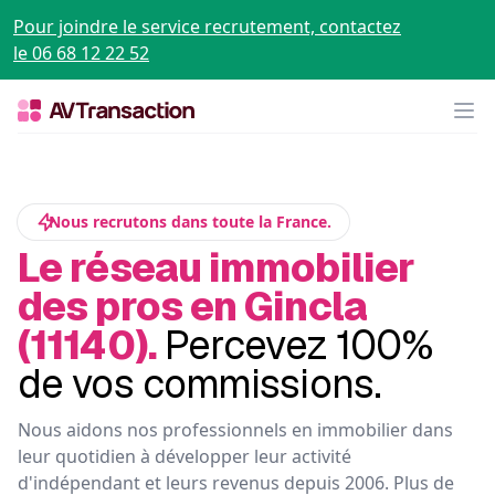
Pour joindre le service recrutement, contactez
le 06 68 12 22 52
Op
Nous recrutons dans toute la France.
Le réseau immobilier
des pros en Gincla
(11140).
Percevez 100%
de vos commissions.
Nous aidons nos professionnels en immobilier dans
leur quotidien à développer leur activité
d'indépendant et leurs revenus depuis 2006. Plus de