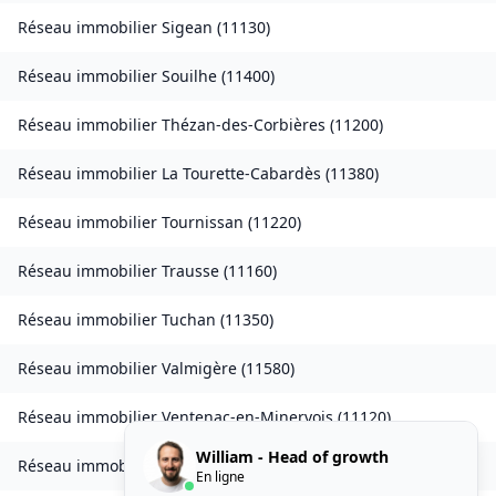
Réseau immobilier
Sigean
(
11130
)
Réseau immobilier
Souilhe
(
11400
)
Réseau immobilier
Thézan-des-Corbières
(
11200
)
Réseau immobilier
La Tourette-Cabardès
(
11380
)
Réseau immobilier
Tournissan
(
11220
)
Réseau immobilier
Trausse
(
11160
)
Réseau immobilier
Tuchan
(
11350
)
Réseau immobilier
Valmigère
(
11580
)
Réseau immobilier
Ventenac-en-Minervois
(
11120
)
William - Head of growth
Réseau immobilier
Verdun-en-Lauragais
(
11400
)
En ligne