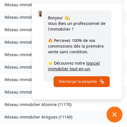
Réseau immobilier
Vignevieille
(
11330
)
Réseau immobilier
Villalier
(
11600
)
Bonjour 👋,
Vous êtes un professionnel de
l'immobilier ?
Réseau immobilier
Villanière
(
11600
)
🔥 Percevez
100% de vos
Réseau immobilier
Villardebelle
(
11580
)
commissions
dès la première
vente sans condition.
Réseau immobilier
Villarzel-Cabardès
(
11600
)
⭐ Découvrez notre
logiciel
Réseau immobilier
Villefloure
(
11570
)
immobilier tout-en-un
.
Réseau immobilier
Alairac
(
11290
)
Télécharger la plaquette
Réseau immobilier
Alet-les-Bains
(
11580
)
Réseau immobilier
Alzonne
(
11170
)
Réseau immobilier
Artigues
(
11140
)