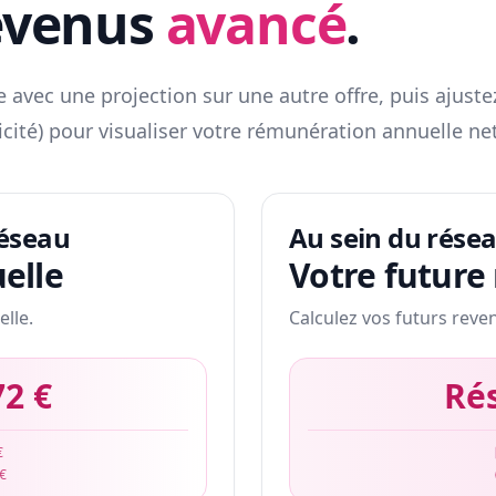
evenus
avancé
.
 avec une projection sur une autre offre, puis ajuste
icité) pour visualiser votre rémunération annuelle net
réseau
Au sein du rése
elle
Votre future
elle.
Calculez vos futurs reve
72 €
Ré
€
 €