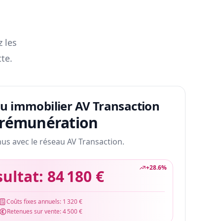
z les
te.
au immobilier AV Transaction
 rémunération
nus avec le réseau AV Transaction.
+
28.6
%
sultat:
84 180 €
Coûts fixes annuels:
1 320 €
Retenues sur vente:
4 500 €