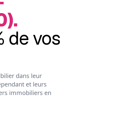
-
0).
 de vos
ilier dans leur
épendant et leurs
lers immobiliers en