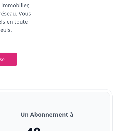
 immobilier,
 réseau. Vous
els en toute
euls.
se
Un Abonnement à