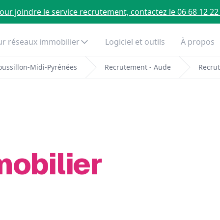
our joindre le service recrutement, contactez le 06 68 12 22
r réseaux immobilier
Logiciel et outils
À propos
ussillon-Midi-Pyrénées
Recrutement - Aude
Recrut
mobilier