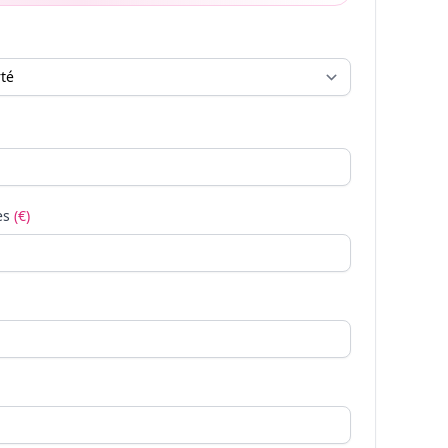
es
(€)