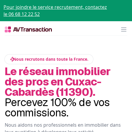
Pour joindre le service recrutement, contactez
le 06 68 12 22 52
Op
Nous recrutons dans toute la France.
Le réseau immobilier
des pros en Cuxac-
Cabardès (11390).
Percevez 100% de vos
commissions.
Nous aidons nos professionnels en immobilier dans