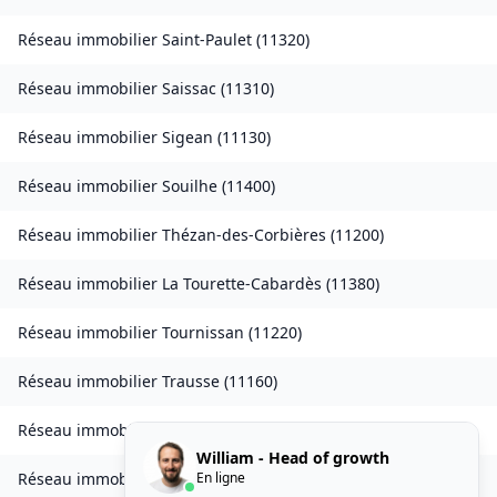
Réseau immobilier
Saint-Paulet
(
11320
)
Réseau immobilier
Saissac
(
11310
)
Réseau immobilier
Sigean
(
11130
)
Réseau immobilier
Souilhe
(
11400
)
Réseau immobilier
Thézan-des-Corbières
(
11200
)
Réseau immobilier
La Tourette-Cabardès
(
11380
)
Réseau immobilier
Tournissan
(
11220
)
Réseau immobilier
Trausse
(
11160
)
Réseau immobilier
Tuchan
(
11350
)
William - Head of growth
En ligne
Réseau immobilier
Valmigère
(
11580
)