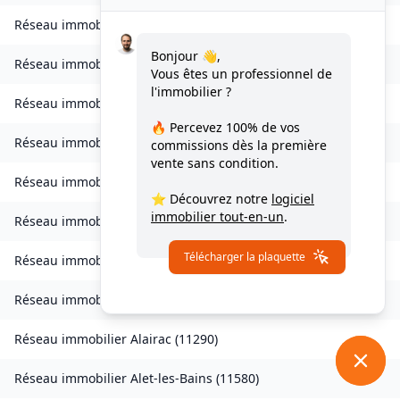
Réseau immobilier
Ventenac-en-Minervois
(
11120
)
Bonjour 👋,
Réseau immobilier
Verdun-en-Lauragais
(
11400
)
Vous êtes un professionnel de
l'immobilier ?
Réseau immobilier
Vignevieille
(
11330
)
🔥 Percevez
100% de vos
Réseau immobilier
Villalier
(
11600
)
commissions
dès la première
vente sans condition.
Réseau immobilier
Villanière
(
11600
)
⭐ Découvrez notre
logiciel
immobilier tout-en-un
.
Réseau immobilier
Villardebelle
(
11580
)
Télécharger la plaquette
Réseau immobilier
Villarzel-Cabardès
(
11600
)
Réseau immobilier
Villefloure
(
11570
)
Réseau immobilier
Alairac
(
11290
)
Réseau immobilier
Alet-les-Bains
(
11580
)