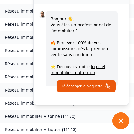
Réseau immobilier
Vignevieille
(
11330
)
Bonjour 👋,
Réseau immobilier
Villalier
(
11600
)
Vous êtes un professionnel de
l'immobilier ?
Réseau immobilier
Villanière
(
11600
)
🔥 Percevez
100% de vos
commissions
dès la première
Réseau immobilier
Villardebelle
(
11580
)
vente sans condition.
Réseau immobilier
Villarzel-Cabardès
(
11600
)
⭐ Découvrez notre
logiciel
immobilier tout-en-un
.
Réseau immobilier
Villefloure
(
11570
)
Télécharger la plaquette
Réseau immobilier
Alairac
(
11290
)
Réseau immobilier
Alet-les-Bains
(
11580
)
Réseau immobilier
Alzonne
(
11170
)
Réseau immobilier
Artigues
(
11140
)