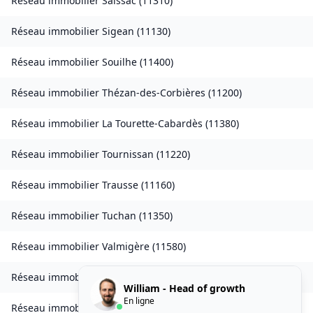
Réseau immobilier
Saissac
(
11310
)
Réseau immobilier
Sigean
(
11130
)
Réseau immobilier
Souilhe
(
11400
)
Réseau immobilier
Thézan-des-Corbières
(
11200
)
Réseau immobilier
La Tourette-Cabardès
(
11380
)
Réseau immobilier
Tournissan
(
11220
)
Réseau immobilier
Trausse
(
11160
)
Réseau immobilier
Tuchan
(
11350
)
Réseau immobilier
Valmigère
(
11580
)
Réseau immobilier
Ventenac-en-Minervois
(
11120
)
William - Head of growth
En ligne
Réseau immobilier
Verdun-en-Lauragais
(
11400
)