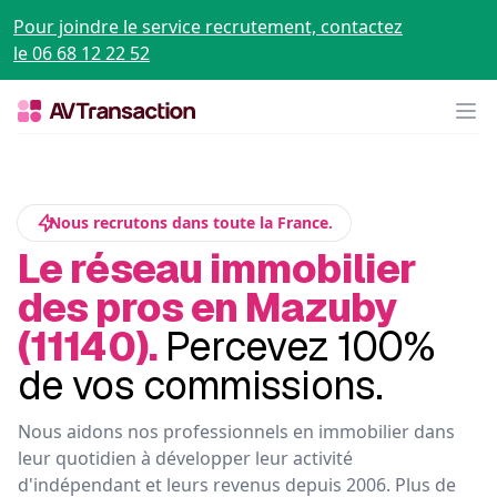
Pour joindre le service recrutement, contactez
le 06 68 12 22 52
Op
Nous recrutons dans toute la France.
Le réseau immobilier
des pros en Mazuby
(11140).
Percevez 100%
de vos commissions.
Nous aidons nos professionnels en immobilier dans
leur quotidien à développer leur activité
d'indépendant et leurs revenus depuis 2006. Plus de