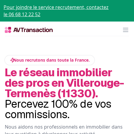
Pour joindre le service recrutement, contactez
le 06 68 12 22 52
Op
Nous recrutons dans toute la France.
Le réseau immobilier
des pros en Villerouge-
Termenès (11330).
Percevez 100% de vos
commissions.
Nous aidons nos professionnels en immobilier dans