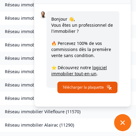
Réseau immobilier
Valmigère
(
11580
)
Réseau immobilier
Ventenac-en-Minervois
(
11120
)
Bonjour 👋,
Vous êtes un professionnel de
l'immobilier ?
Réseau immobilier
Verdun-en-Lauragais
(
11400
)
🔥 Percevez
100% de vos
Réseau immobilier
Vignevieille
(
11330
)
commissions
dès la première
vente sans condition.
Réseau immobilier
Villalier
(
11600
)
⭐ Découvrez notre
logiciel
Réseau immobilier
Villanière
(
11600
)
immobilier tout-en-un
.
Réseau immobilier
Villardebelle
(
11580
)
Télécharger la plaquette
Réseau immobilier
Villarzel-Cabardès
(
11600
)
Réseau immobilier
Villefloure
(
11570
)
Réseau immobilier
Alairac
(
11290
)