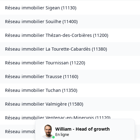
Réseau immobilier
Sigean
(
11130
)
Réseau immobilier
Souilhe
(
11400
)
Réseau immobilier
Thézan-des-Corbières
(
11200
)
Réseau immobilier
La Tourette-Cabardès
(
11380
)
Réseau immobilier
Tournissan
(
11220
)
Réseau immobilier
Trausse
(
11160
)
Réseau immobilier
Tuchan
(
11350
)
Réseau immobilier
Valmigère
(
11580
)
Réseau immobilier
Ventenac-en-Minervois
(
11120
)
William - Head of growth
Réseau immobilier
Verdun-en-Lauragais
(
11400
)
En ligne