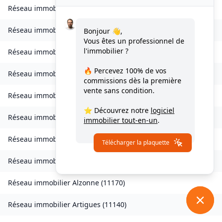
Réseau immobilier
Vignevieille
(
11330
)
Réseau immobilier
Villalier
(
11600
)
Bonjour 👋,
Vous êtes un professionnel de
l'immobilier ?
Réseau immobilier
Villanière
(
11600
)
🔥 Percevez
100% de vos
Réseau immobilier
Villardebelle
(
11580
)
commissions
dès la première
vente sans condition.
Réseau immobilier
Villarzel-Cabardès
(
11600
)
⭐ Découvrez notre
logiciel
Réseau immobilier
Villefloure
(
11570
)
immobilier tout-en-un
.
Réseau immobilier
Alairac
(
11290
)
Télécharger la plaquette
Réseau immobilier
Alet-les-Bains
(
11580
)
Réseau immobilier
Alzonne
(
11170
)
Réseau immobilier
Artigues
(
11140
)