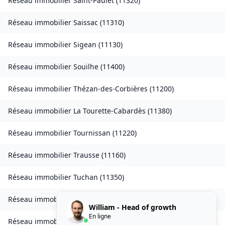
Réseau immobilier
Saint-Paulet
(
11320
)
Réseau immobilier
Saissac
(
11310
)
Réseau immobilier
Sigean
(
11130
)
Réseau immobilier
Souilhe
(
11400
)
Réseau immobilier
Thézan-des-Corbières
(
11200
)
Réseau immobilier
La Tourette-Cabardès
(
11380
)
Réseau immobilier
Tournissan
(
11220
)
Réseau immobilier
Trausse
(
11160
)
Réseau immobilier
Tuchan
(
11350
)
Réseau immobilier
Valmigère
(
11580
)
William - Head of growth
En ligne
Réseau immobilier
Ventenac-en-Minervois
(
11120
)