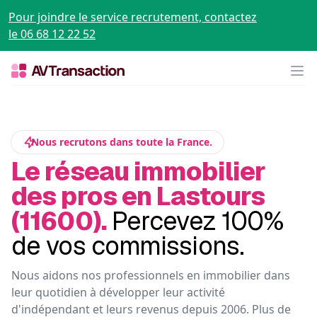
Pour joindre le service recrutement, contactez
le 06 68 12 22 52
Op
Nous recrutons dans toute la France.
Le réseau immobilier
des pros en Lastours
(11600).
Percevez 100%
de vos commissions.
Nous aidons nos professionnels en immobilier dans
leur quotidien à développer leur activité
d'indépendant et leurs revenus depuis 2006. Plus de