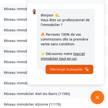
Réseau immobilier
Verdun-en-Lauragais
(
11400
)
Bonjour 👋,
Réseau immobilier
Vignevieille
(
11330
)
Vous êtes un professionnel de
l'immobilier ?
Réseau immobilier
Villalier
(
11600
)
🔥 Percevez
100% de vos
commissions
dès la première
Réseau immobilier
Villanière
(
11600
)
vente sans condition.
Réseau immobilier
Villardebelle
(
11580
)
⭐ Découvrez notre
logiciel
immobilier tout-en-un
.
Réseau immobilier
Villarzel-Cabardès
(
11600
)
Télécharger la plaquette
Réseau immobilier
Villefloure
(
11570
)
Réseau immobilier
Alairac
(
11290
)
Réseau immobilier
Alet-les-Bains
(
11580
)
Réseau immobilier
Alzonne
(
11170
)