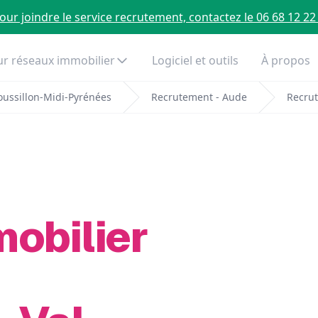
our joindre le service recrutement, contactez le 06 68 12 22
r réseaux immobilier
Logiciel et outils
À propos
ussillon-Midi-Pyrénées
Recrutement - Aude
Recrut
mobilier