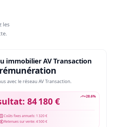
z les
te.
au immobilier AV Transaction
 rémunération
nus avec le réseau AV Transaction.
+
28.6
%
sultat:
84 180 €
Coûts fixes annuels:
1 320 €
Retenues sur vente:
4 500 €