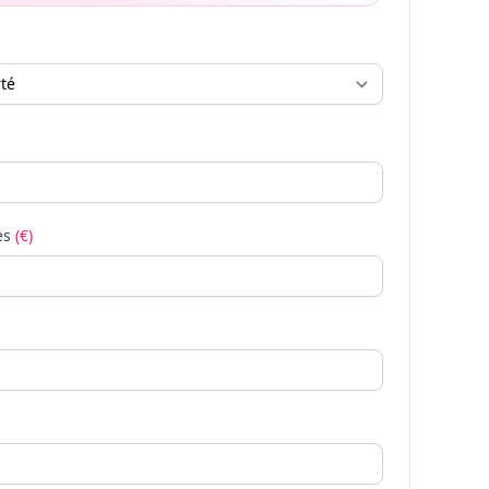
es
(€)