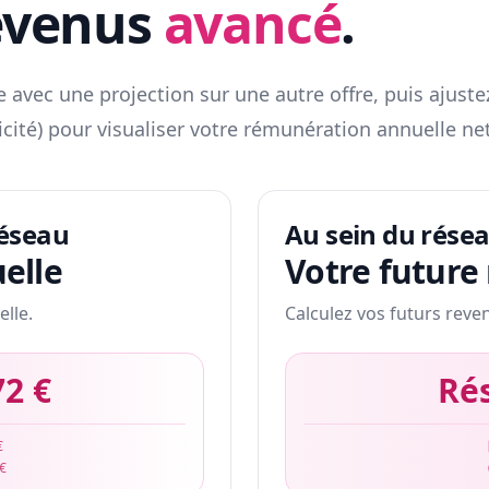
evenus
avancé
.
 avec une projection sur une autre offre, puis ajuste
icité) pour visualiser votre rémunération annuelle net
réseau
Au sein du rése
elle
Votre future
elle.
Calculez vos futurs reve
72 €
Ré
€
 €