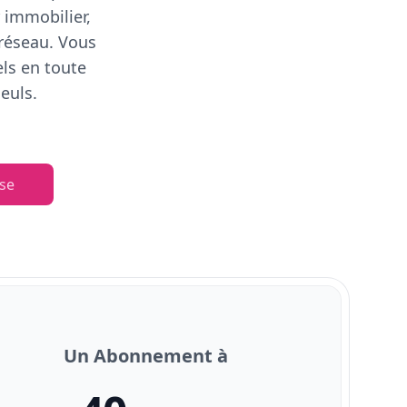
 immobilier,
 réseau. Vous
els en toute
euls.
se
Un Abonnement à