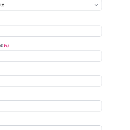
es
(€)