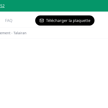
 52
FAQ
Télécharger la plaquette
ement - Talairan