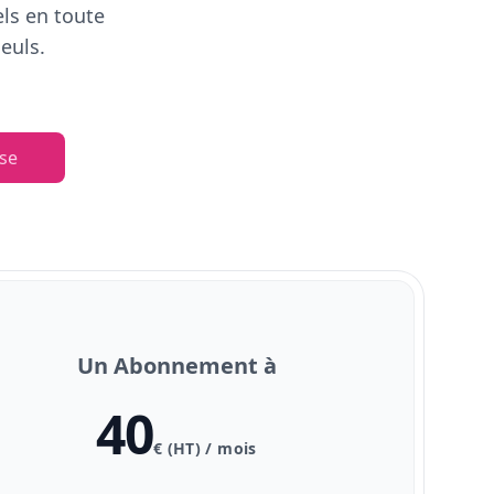
els en toute
euls.
se
Un Abonnement à
40
€ (HT) / mois