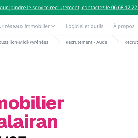
our joindre le service recrutement, contactez le 06 68 12 22
r réseaux immobilier
Logiciel et outils
À propos
ussillon-Midi-Pyrénées
Recrutement - Aude
Recrut
mobilier
alairan