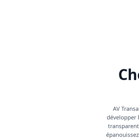
Cho
AV Transa
développer l
transparent
épanouissez-