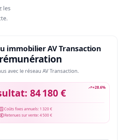
z les
te.
au immobilier AV Transaction
 rémunération
nus avec le réseau AV Transaction.
+
28.6
%
sultat:
84 180 €
Coûts fixes annuels:
1 320 €
Retenues sur vente:
4 500 €