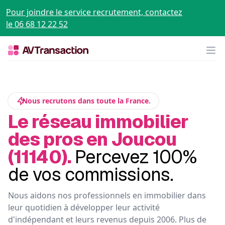
Pour joindre le service recrutement, contactez
le 06 68 12 22 52
Op
Nous recrutons dans toute la France.
Le réseau immobilier
des pros en Joucou
(11140).
Percevez 100%
de vos commissions.
Nous aidons nos professionnels en immobilier dans
leur quotidien à développer leur activité
d'indépendant et leurs revenus depuis 2006. Plus de