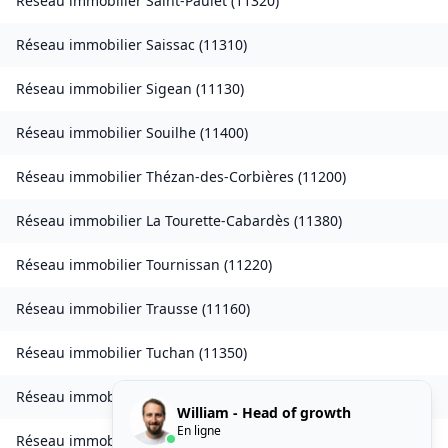
Réseau immobilier
Saint-Paulet
(
11320
)
Réseau immobilier
Saissac
(
11310
)
Réseau immobilier
Sigean
(
11130
)
Réseau immobilier
Souilhe
(
11400
)
Réseau immobilier
Thézan-des-Corbières
(
11200
)
Réseau immobilier
La Tourette-Cabardès
(
11380
)
Réseau immobilier
Tournissan
(
11220
)
Réseau immobilier
Trausse
(
11160
)
Réseau immobilier
Tuchan
(
11350
)
Réseau immobilier
Valmigère
(
11580
)
William - Head of growth
En ligne
Réseau immobilier
Ventenac-en-Minervois
(
11120
)