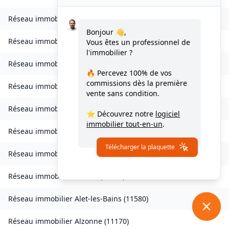
Réseau immobilier
Verdun-en-Lauragais
(
11400
)
Bonjour 👋,
Réseau immobilier
Vignevieille
(
11330
)
Vous êtes un professionnel de
l'immobilier ?
Réseau immobilier
Villalier
(
11600
)
🔥 Percevez
100% de vos
commissions
dès la première
Réseau immobilier
Villanière
(
11600
)
vente sans condition.
Réseau immobilier
Villardebelle
(
11580
)
⭐ Découvrez notre
logiciel
immobilier tout-en-un
.
Réseau immobilier
Villarzel-Cabardès
(
11600
)
Télécharger la plaquette
Réseau immobilier
Villefloure
(
11570
)
Réseau immobilier
Alairac
(
11290
)
Réseau immobilier
Alet-les-Bains
(
11580
)
Réseau immobilier
Alzonne
(
11170
)