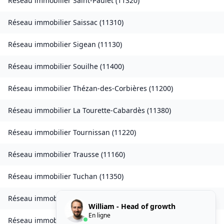
Réseau immobilier
Saint-Paulet
(
11320
)
Réseau immobilier
Saissac
(
11310
)
Réseau immobilier
Sigean
(
11130
)
Réseau immobilier
Souilhe
(
11400
)
Réseau immobilier
Thézan-des-Corbières
(
11200
)
Réseau immobilier
La Tourette-Cabardès
(
11380
)
Réseau immobilier
Tournissan
(
11220
)
Réseau immobilier
Trausse
(
11160
)
Réseau immobilier
Tuchan
(
11350
)
Réseau immobilier
Valmigère
(
11580
)
William - Head of growth
En ligne
Réseau immobilier
Ventenac-en-Minervois
(
11120
)