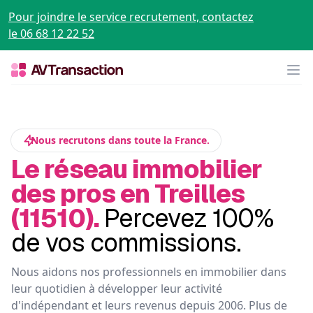
Pour joindre le service recrutement, contactez
le 06 68 12 22 52
Op
Nous recrutons dans toute la France.
Le réseau immobilier
des pros en Treilles
(11510).
Percevez 100%
de vos commissions.
Nous aidons nos professionnels en immobilier dans
leur quotidien à développer leur activité
d'indépendant et leurs revenus depuis 2006. Plus de