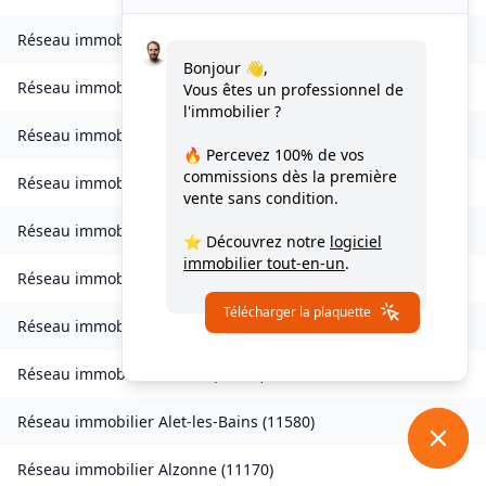
Réseau immobilier
Verdun-en-Lauragais
(
11400
)
Bonjour 👋,
Réseau immobilier
Vignevieille
(
11330
)
Vous êtes un professionnel de
l'immobilier ?
Réseau immobilier
Villalier
(
11600
)
🔥 Percevez
100% de vos
commissions
dès la première
Réseau immobilier
Villanière
(
11600
)
vente sans condition.
Réseau immobilier
Villardebelle
(
11580
)
⭐ Découvrez notre
logiciel
immobilier tout-en-un
.
Réseau immobilier
Villarzel-Cabardès
(
11600
)
Télécharger la plaquette
Réseau immobilier
Villefloure
(
11570
)
Réseau immobilier
Alairac
(
11290
)
Réseau immobilier
Alet-les-Bains
(
11580
)
Réseau immobilier
Alzonne
(
11170
)