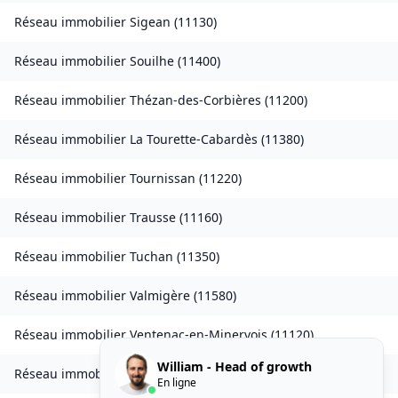
Réseau immobilier
Sigean
(
11130
)
Réseau immobilier
Souilhe
(
11400
)
Réseau immobilier
Thézan-des-Corbières
(
11200
)
Réseau immobilier
La Tourette-Cabardès
(
11380
)
Réseau immobilier
Tournissan
(
11220
)
Réseau immobilier
Trausse
(
11160
)
Réseau immobilier
Tuchan
(
11350
)
Réseau immobilier
Valmigère
(
11580
)
Réseau immobilier
Ventenac-en-Minervois
(
11120
)
William - Head of growth
Réseau immobilier
Verdun-en-Lauragais
(
11400
)
En ligne