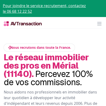
Pour joindre le service recrutement, contactez
le 06 68 12 22 52
Op
Nous recrutons dans toute la France.
Le réseau immobilier
des pros en Mérial
(11140).
Percevez 100%
de vos commissions.
Nous aidons nos professionnels en immobilier dans
leur quotidien à développer leur activité
d'indépendant et leurs revenus depuis 2006. Plus de