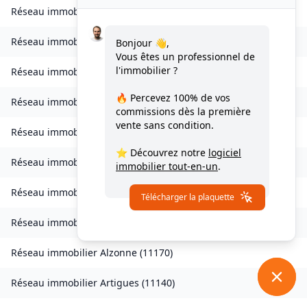
Réseau immobilier
Vignevieille
(
11330
)
Réseau immobilier
Villalier
(
11600
)
Bonjour 👋,
Vous êtes un professionnel de
l'immobilier ?
Réseau immobilier
Villanière
(
11600
)
🔥 Percevez
100% de vos
Réseau immobilier
Villardebelle
(
11580
)
commissions
dès la première
vente sans condition.
Réseau immobilier
Villarzel-Cabardès
(
11600
)
⭐ Découvrez notre
logiciel
Réseau immobilier
Villefloure
(
11570
)
immobilier tout-en-un
.
Réseau immobilier
Alairac
(
11290
)
Télécharger la plaquette
Réseau immobilier
Alet-les-Bains
(
11580
)
Réseau immobilier
Alzonne
(
11170
)
Réseau immobilier
Artigues
(
11140
)