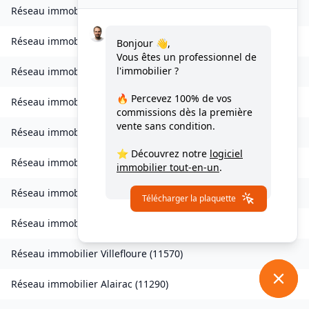
Réseau immobilier
Valmigère
(
11580
)
Réseau immobilier
Ventenac-en-Minervois
(
11120
)
Bonjour 👋,
Vous êtes un professionnel de
l'immobilier ?
Réseau immobilier
Verdun-en-Lauragais
(
11400
)
🔥 Percevez
100% de vos
Réseau immobilier
Vignevieille
(
11330
)
commissions
dès la première
vente sans condition.
Réseau immobilier
Villalier
(
11600
)
⭐ Découvrez notre
logiciel
Réseau immobilier
Villanière
(
11600
)
immobilier tout-en-un
.
Réseau immobilier
Villardebelle
(
11580
)
Télécharger la plaquette
Réseau immobilier
Villarzel-Cabardès
(
11600
)
Réseau immobilier
Villefloure
(
11570
)
Réseau immobilier
Alairac
(
11290
)