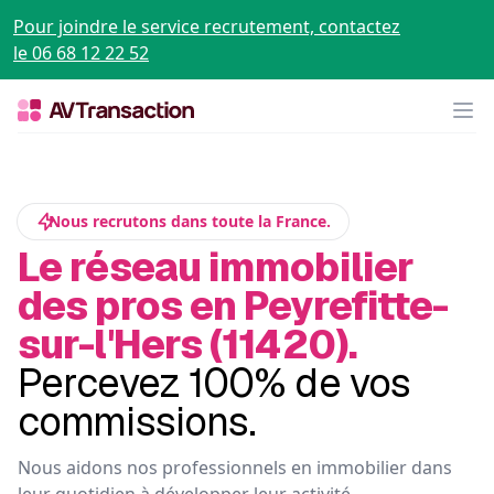
Pour joindre le service recrutement, contactez
le 06 68 12 22 52
Op
Nous recrutons dans toute la France.
Le réseau immobilier
des pros en Peyrefitte-
sur-l'Hers (11420).
Percevez 100% de vos
commissions.
Nous aidons nos professionnels en immobilier dans