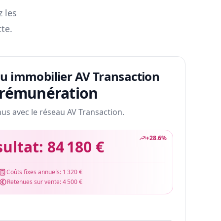
z les
te.
au immobilier AV Transaction
 rémunération
nus avec le réseau AV Transaction.
+
28.6
%
sultat:
84 180 €
Coûts fixes annuels:
1 320 €
Retenues sur vente:
4 500 €