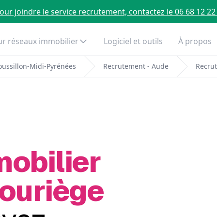
our joindre le service recrutement, contactez le 06 68 12 22
r réseaux immobilier
Logiciel et outils
À propos
ussillon-Midi-Pyrénées
Recrutement - Aude
Recrut
mobilier
Bouriège