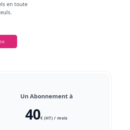
els en toute
euls.
se
Un Abonnement à
40
€ (HT) / mois