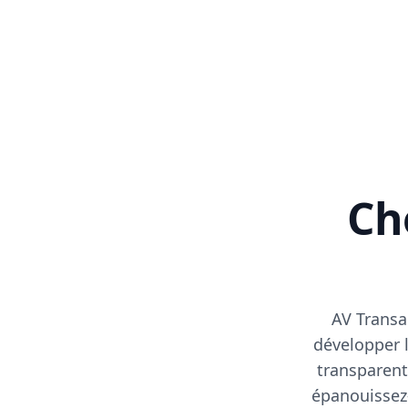
Cho
AV Transa
développer l
transparent
épanouissez-