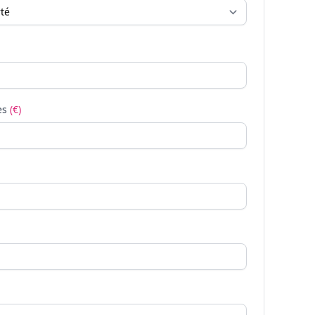
es
(€)