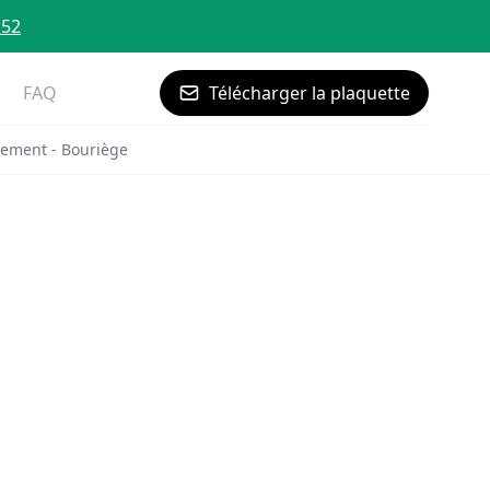
 52
FAQ
Télécharger la plaquette
ement - Bouriège