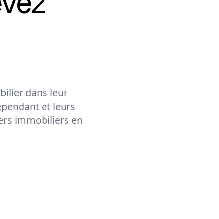
evez
ilier dans leur
épendant et leurs
lers immobiliers en