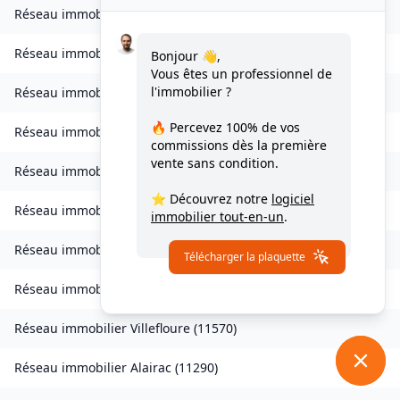
Réseau immobilier
Valmigère
(
11580
)
Réseau immobilier
Ventenac-en-Minervois
(
11120
)
Bonjour 👋,
Vous êtes un professionnel de
l'immobilier ?
Réseau immobilier
Verdun-en-Lauragais
(
11400
)
🔥 Percevez
100% de vos
Réseau immobilier
Vignevieille
(
11330
)
commissions
dès la première
vente sans condition.
Réseau immobilier
Villalier
(
11600
)
⭐ Découvrez notre
logiciel
Réseau immobilier
Villanière
(
11600
)
immobilier tout-en-un
.
Réseau immobilier
Villardebelle
(
11580
)
Télécharger la plaquette
Réseau immobilier
Villarzel-Cabardès
(
11600
)
Réseau immobilier
Villefloure
(
11570
)
Réseau immobilier
Alairac
(
11290
)