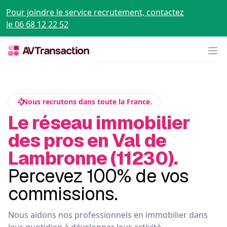
Pour joindre le service recrutement, contactez
le 06 68 12 22 52
Op
Nous recrutons dans toute la France.
Le réseau immobilier
des pros en Val de
Lambronne (11230).
Percevez 100% de vos
commissions.
Nous aidons nos professionnels en immobilier dans