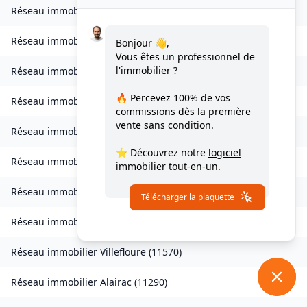
Réseau immobilier
Valmigère
(
11580
)
Réseau immobilier
Ventenac-en-Minervois
(
11120
)
Bonjour 👋,
Vous êtes un professionnel de
l'immobilier ?
Réseau immobilier
Verdun-en-Lauragais
(
11400
)
🔥 Percevez
100% de vos
Réseau immobilier
Vignevieille
(
11330
)
commissions
dès la première
vente sans condition.
Réseau immobilier
Villalier
(
11600
)
⭐ Découvrez notre
logiciel
Réseau immobilier
Villanière
(
11600
)
immobilier tout-en-un
.
Réseau immobilier
Villardebelle
(
11580
)
Télécharger la plaquette
Réseau immobilier
Villarzel-Cabardès
(
11600
)
Réseau immobilier
Villefloure
(
11570
)
Réseau immobilier
Alairac
(
11290
)