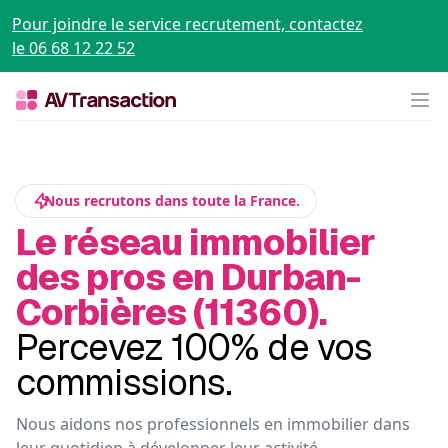
Pour joindre le service recrutement, contactez
le 06 68 12 22 52
Op
Nous recrutons dans toute la France.
Le réseau immobilier
des pros en Durban-
Corbières (11360).
Percevez 100% de vos
commissions.
Nous aidons nos professionnels en immobilier dans