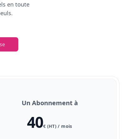
els en toute
euls.
se
Un Abonnement à
40
€ (HT) / mois