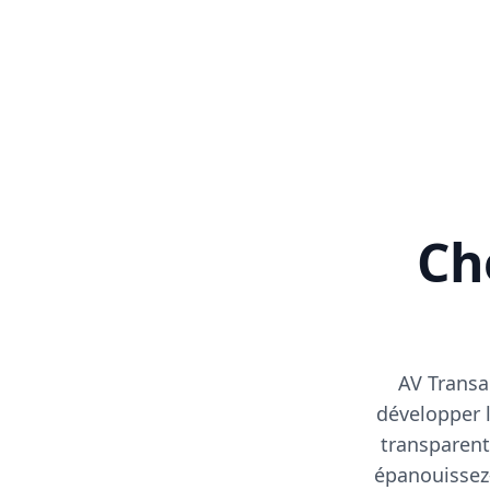
Cho
AV Transa
développer l
transparent
épanouissez-