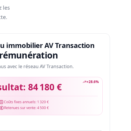
z les
te.
au immobilier AV Transaction
 rémunération
nus avec le réseau AV Transaction.
+
28.6
%
sultat:
84 180 €
Coûts fixes annuels:
1 320 €
Retenues sur vente:
4 500 €