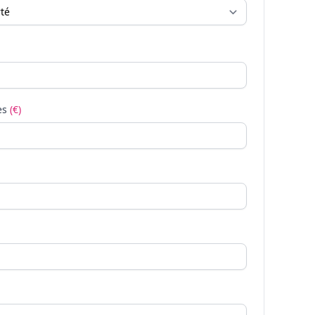
es
(€)