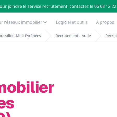
our joindre le service recrutement, contactez le 06 68 12 22
r réseaux immobilier
Logiciel et outils
À propos
ussillon-Midi-Pyrénées
Recrutement - Aude
Recrut
mobilier
es