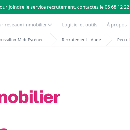
our joindre le service recrutement, contactez le 06 68 12 22
r réseaux immobilier
Logiciel et outils
À propos
ussillon-Midi-Pyrénées
Recrutement - Aude
Recrut
mobilier