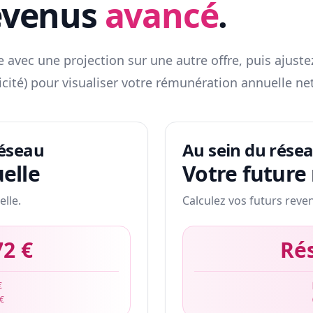
evenus
avancé
.
 avec une projection sur une autre offre, puis ajuste
icité) pour visualiser votre rémunération annuelle net
réseau
Au sein du rése
elle
Votre future
elle.
Calculez vos futurs reve
72 €
Ré
€
 €