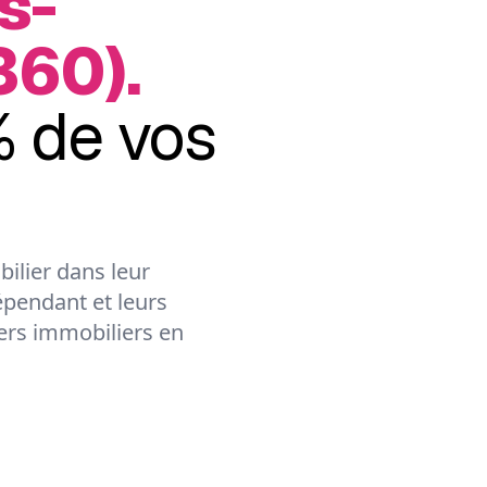
s-
360).
 de vos
ilier dans leur
épendant et leurs
lers immobiliers en