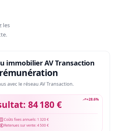
z les
te.
au immobilier AV Transaction
 rémunération
nus avec le réseau AV Transaction.
+
28.6
%
sultat:
84 180 €
Coûts fixes annuels:
1 320 €
Retenues sur vente:
4 500 €