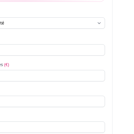
es
(€)