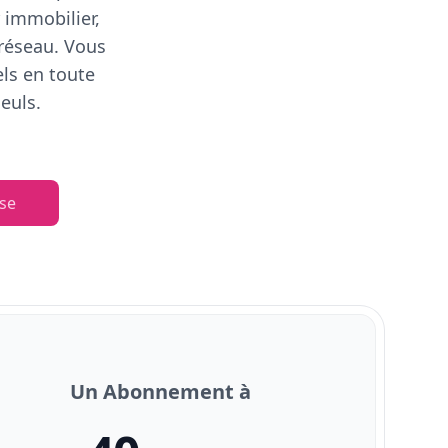
 immobilier,
 réseau. Vous
els en toute
euls.
se
Un Abonnement à