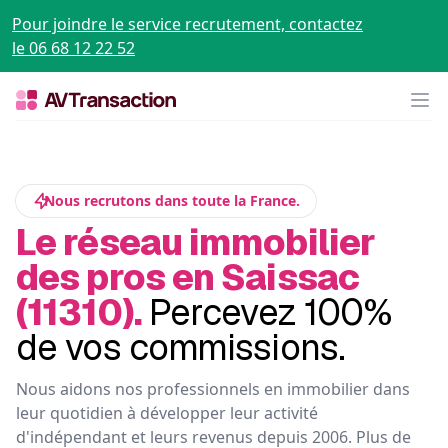
Pour joindre le service recrutement, contactez
le 06 68 12 22 52
Op
Nous recrutons dans toute la France.
Le réseau immobilier
des pros en Saissac
(11310).
Percevez 100%
de vos commissions.
Nous aidons nos professionnels en immobilier dans
leur quotidien à développer leur activité
d'indépendant et leurs revenus depuis 2006. Plus de