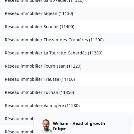
Réseau immobilier
Saint-Paulet
(
11320
)
Réseau immobilier
Sigean
(
11130
)
Réseau immobilier
Souilhe
(
11400
)
Réseau immobilier
Thézan-des-Corbières
(
11200
)
Réseau immobilier
La Tourette-Cabardès
(
11380
)
Réseau immobilier
Tournissan
(
11220
)
Réseau immobilier
Trausse
(
11160
)
Réseau immobilier
Tuchan
(
11350
)
Réseau immobilier
Valmigère
(
11580
)
Réseau immobilier
Ventenac-en-Minervois
(
11120
)
William - Head of growth
En ligne
Réseau immobilier
Verdun-en-Lauragais
(
11400
)