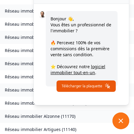
Réseau immobilier
Vignevieille
(
11330
)
Bonjour 👋,
Réseau immobilier
Villalier
(
11600
)
Vous êtes un professionnel de
l'immobilier ?
Réseau immobilier
Villanière
(
11600
)
🔥 Percevez
100% de vos
commissions
dès la première
Réseau immobilier
Villardebelle
(
11580
)
vente sans condition.
Réseau immobilier
Villarzel-Cabardès
(
11600
)
⭐ Découvrez notre
logiciel
immobilier tout-en-un
.
Réseau immobilier
Villefloure
(
11570
)
Télécharger la plaquette
Réseau immobilier
Alairac
(
11290
)
Réseau immobilier
Alet-les-Bains
(
11580
)
Réseau immobilier
Alzonne
(
11170
)
Réseau immobilier
Artigues
(
11140
)