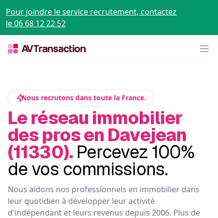
Pour joindre le service recrutement, contactez
le 06 68 12 22 52
Op
Nous recrutons dans toute la France.
Le réseau immobilier
des pros en Davejean
(11330).
Percevez 100%
de vos commissions.
Nous aidons nos professionnels en immobilier dans
leur quotidien à développer leur activité
d'indépendant et leurs revenus depuis 2006. Plus de