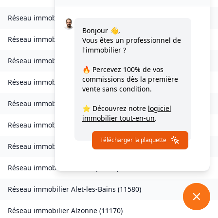
Réseau immobilier
Verdun-en-Lauragais
(
11400
)
Bonjour 👋,
Réseau immobilier
Vignevieille
(
11330
)
Vous êtes un professionnel de
l'immobilier ?
Réseau immobilier
Villalier
(
11600
)
🔥 Percevez
100% de vos
commissions
dès la première
Réseau immobilier
Villanière
(
11600
)
vente sans condition.
Réseau immobilier
Villardebelle
(
11580
)
⭐ Découvrez notre
logiciel
immobilier tout-en-un
.
Réseau immobilier
Villarzel-Cabardès
(
11600
)
Télécharger la plaquette
Réseau immobilier
Villefloure
(
11570
)
Réseau immobilier
Alairac
(
11290
)
Réseau immobilier
Alet-les-Bains
(
11580
)
Réseau immobilier
Alzonne
(
11170
)