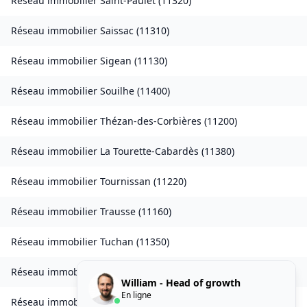
Réseau immobilier
Saint-Paulet
(
11320
)
Réseau immobilier
Saissac
(
11310
)
Réseau immobilier
Sigean
(
11130
)
Réseau immobilier
Souilhe
(
11400
)
Réseau immobilier
Thézan-des-Corbières
(
11200
)
Réseau immobilier
La Tourette-Cabardès
(
11380
)
Réseau immobilier
Tournissan
(
11220
)
Réseau immobilier
Trausse
(
11160
)
Réseau immobilier
Tuchan
(
11350
)
Réseau immobilier
Valmigère
(
11580
)
William - Head of growth
En ligne
Réseau immobilier
Ventenac-en-Minervois
(
11120
)