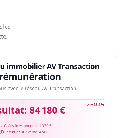
z les
te.
au immobilier AV Transaction
 rémunération
nus avec le réseau AV Transaction.
+
28.6
%
sultat:
84 180 €
Coûts fixes annuels:
1 320 €
Retenues sur vente:
4 500 €