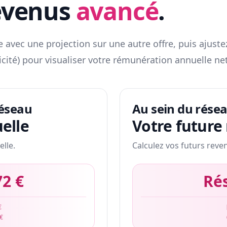
evenus
avancé
.
 avec une projection sur une autre offre, puis ajuste
icité) pour visualiser votre rémunération annuelle net
réseau
Au sein du rése
elle
Votre future
elle.
Calculez vos futurs reve
72 €
Ré
€
 €