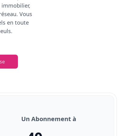
 immobilier,
 réseau. Vous
els en toute
euls.
se
Un Abonnement à