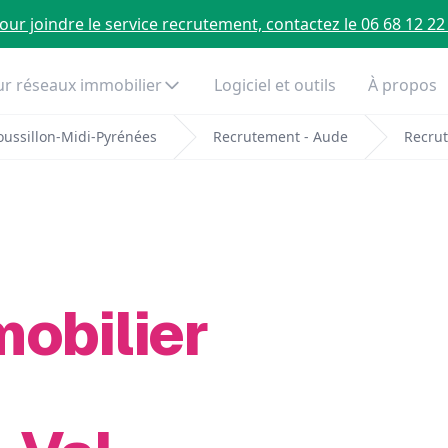
our joindre le service recrutement, contactez le 06 68 12 22
r réseaux immobilier
Logiciel et outils
À propos
ussillon-Midi-Pyrénées
Recrutement - Aude
Recrut
mobilier