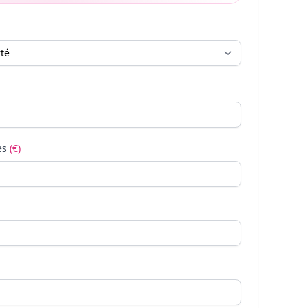
es
(€)