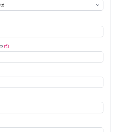
es
(€)