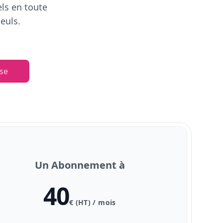
els en toute
euls.
se
Un Abonnement à
40
€ (HT) / mois