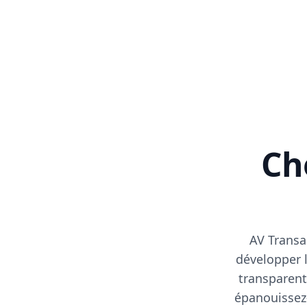
Cho
AV Transa
développer l
transparent
épanouissez-