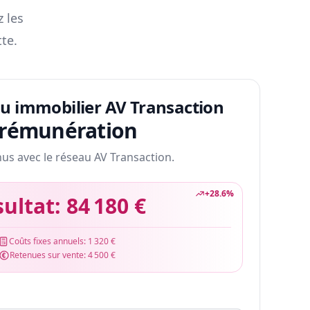
z les
te.
au immobilier AV Transaction
 rémunération
nus avec le réseau AV Transaction.
+
28.6
%
sultat:
84 180 €
Coûts fixes annuels:
1 320 €
Retenues sur vente:
4 500 €