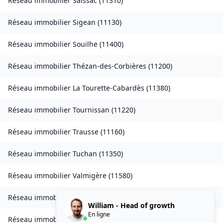
Réseau immobilier
Saissac
(
11310
)
Réseau immobilier
Sigean
(
11130
)
Réseau immobilier
Souilhe
(
11400
)
Réseau immobilier
Thézan-des-Corbières
(
11200
)
Réseau immobilier
La Tourette-Cabardès
(
11380
)
Réseau immobilier
Tournissan
(
11220
)
Réseau immobilier
Trausse
(
11160
)
Réseau immobilier
Tuchan
(
11350
)
Réseau immobilier
Valmigère
(
11580
)
Réseau immobilier
Ventenac-en-Minervois
(
11120
)
William - Head of growth
En ligne
Réseau immobilier
Verdun-en-Lauragais
(
11400
)