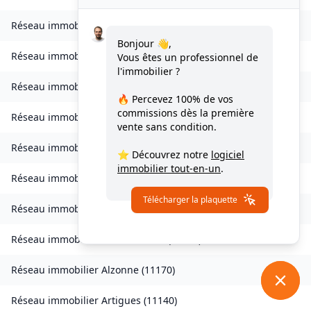
Réseau immobilier
Vignevieille
(
11330
)
Bonjour 👋,
Réseau immobilier
Villalier
(
11600
)
Vous êtes un professionnel de
l'immobilier ?
Réseau immobilier
Villanière
(
11600
)
🔥 Percevez
100% de vos
commissions
dès la première
Réseau immobilier
Villardebelle
(
11580
)
vente sans condition.
Réseau immobilier
Villarzel-Cabardès
(
11600
)
⭐ Découvrez notre
logiciel
immobilier tout-en-un
.
Réseau immobilier
Villefloure
(
11570
)
Télécharger la plaquette
Réseau immobilier
Alairac
(
11290
)
Réseau immobilier
Alet-les-Bains
(
11580
)
Réseau immobilier
Alzonne
(
11170
)
Réseau immobilier
Artigues
(
11140
)