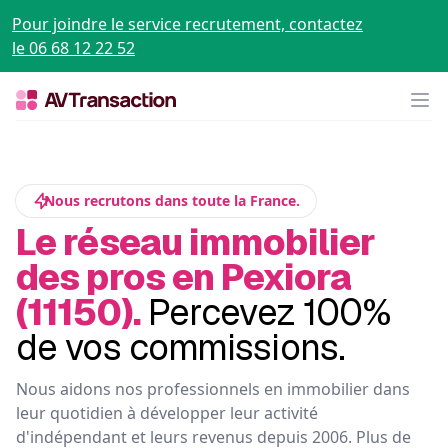
Pour joindre le service recrutement, contactez
le 06 68 12 22 52
Op
Nous recrutons dans toute la France.
Le réseau immobilier
des pros en Pexiora
(11150).
Percevez 100%
de vos commissions.
Nous aidons nos professionnels en immobilier dans
leur quotidien à développer leur activité
d'indépendant et leurs revenus depuis 2006. Plus de