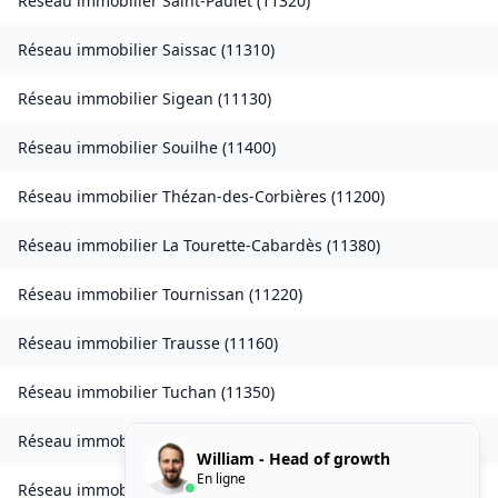
Réseau immobilier
Saint-Paulet
(
11320
)
Réseau immobilier
Saissac
(
11310
)
Réseau immobilier
Sigean
(
11130
)
Réseau immobilier
Souilhe
(
11400
)
Réseau immobilier
Thézan-des-Corbières
(
11200
)
Réseau immobilier
La Tourette-Cabardès
(
11380
)
Réseau immobilier
Tournissan
(
11220
)
Réseau immobilier
Trausse
(
11160
)
Réseau immobilier
Tuchan
(
11350
)
Réseau immobilier
Valmigère
(
11580
)
William - Head of growth
En ligne
Réseau immobilier
Ventenac-en-Minervois
(
11120
)