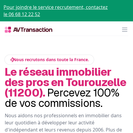
Pour joindre le service recrutement, contactez
le 06 68 12 22 52
Op
Nous recrutons dans toute la France.
Le réseau immobilier
des pros en Tourouzelle
(11200).
Percevez 100%
de vos commissions.
Nous aidons nos professionnels en immobilier dans
leur quotidien à développer leur activité
d'indépendant et leurs revenus depuis 2006. Plus de