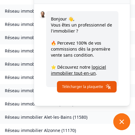
Réseau immobilier
Verdun-en-Lauragais
(
11400
)
Bonjour 👋,
Réseau immobilier
Vignevieille
(
11330
)
Vous êtes un professionnel de
l'immobilier ?
Réseau immobilier
Villalier
(
11600
)
🔥 Percevez
100% de vos
commissions
dès la première
Réseau immobilier
Villanière
(
11600
)
vente sans condition.
Réseau immobilier
Villardebelle
(
11580
)
⭐ Découvrez notre
logiciel
immobilier tout-en-un
.
Réseau immobilier
Villarzel-Cabardès
(
11600
)
Télécharger la plaquette
Réseau immobilier
Villefloure
(
11570
)
Réseau immobilier
Alairac
(
11290
)
Réseau immobilier
Alet-les-Bains
(
11580
)
Réseau immobilier
Alzonne
(
11170
)