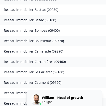
Réseau immobilier
Bestiac
(
09250
)
Réseau immobilier
Bézac
(
09100
)
Réseau immobilier
Bompas
(
09400
)
Réseau immobilier
Boussenac
(
09320
)
Réseau immobilier
Camarade
(
09290
)
Réseau immobilier
Carcanières
(
09460
)
Réseau immobilier
Le Carlaret
(
09100
)
Réseau immobilier
Caumont
(
09160
)
Réseau immobilier
Caychax
(
09250
)
William - Head of growth
En ligne
Réseau immobilier
Cazenave-Serres-et-Allens
(
09400
)