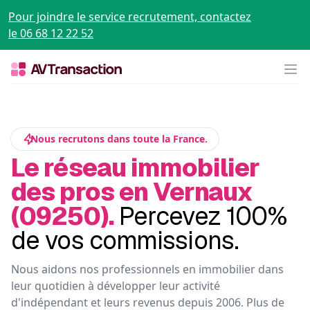
Pour joindre le service recrutement, contactez
le 06 68 12 22 52
Op
Nous recrutons dans toute la France.
Le réseau immobilier
des pros en Vernaux
(09250).
Percevez 100%
de vos commissions.
Nous aidons nos professionnels en immobilier dans
leur quotidien à développer leur activité
d'indépendant et leurs revenus depuis 2006. Plus de