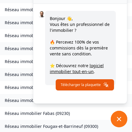
Réseau immobilier
Celles
(
09000
)
Bonjour 👋,
Réseau immobilier
Château-Verdun
(
09310
)
Vous êtes un professionnel de
l'immobilier ?
Réseau immobilier
Clermont
(
09420
)
🔥 Percevez
100% de vos
commissions
dès la première
Réseau immobilier
Coussa
(
09120
)
vente sans condition.
Réseau immobilier
Daumazan-sur-Arize
(
09350
)
⭐ Découvrez notre
logiciel
immobilier tout-en-un
.
Réseau immobilier
Esplas
(
09700
)
Télécharger la plaquette
Réseau immobilier
Esplas-de-Sérou
(
09420
)
Réseau immobilier
Eycheil
(
09200
)
Réseau immobilier
Fabas
(
09230
)
Réseau immobilier
Fougax-et-Barrineuf
(
09300
)