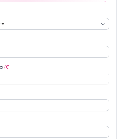
es
(€)