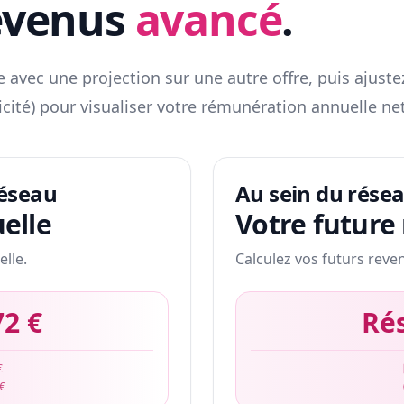
evenus
avancé
.
 avec une projection sur une autre offre, puis ajuste
icité) pour visualiser votre rémunération annuelle net
réseau
Au sein du rése
elle
Votre future
elle.
Calculez vos futurs reve
72 €
Ré
€
 €