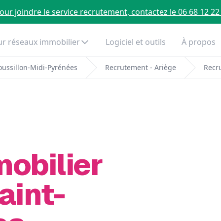
our joindre le service recrutement, contactez le 06 68 12 22
r réseaux immobilier
Logiciel et outils
À propos
ussillon-Midi-Pyrénées
Recrutement - Ariège
Recr
mobilier
aint-