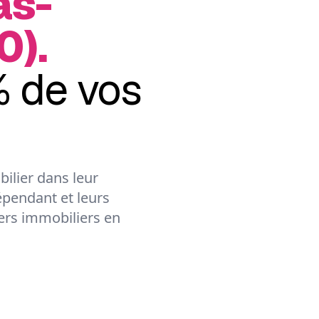
as-
0).
 de vos
ilier dans leur
épendant et leurs
lers immobiliers en