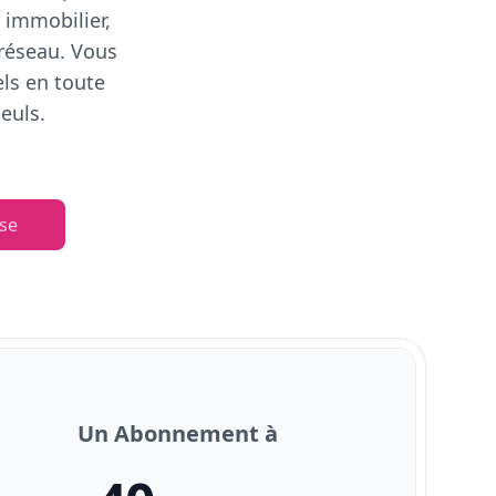
 immobilier,
 réseau. Vous
els en toute
euls.
se
Un Abonnement à