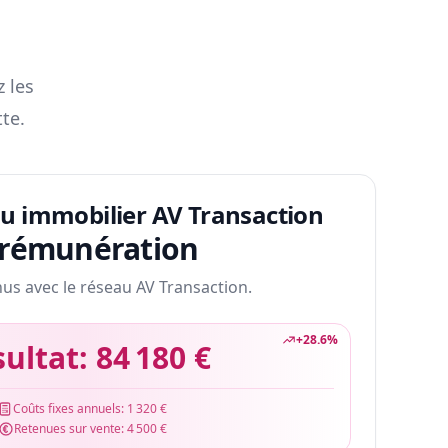
z les
te.
au immobilier AV Transaction
 rémunération
nus avec le réseau AV Transaction.
+
28.6
%
sultat:
84 180 €
Coûts fixes annuels:
1 320 €
Retenues sur vente:
4 500 €