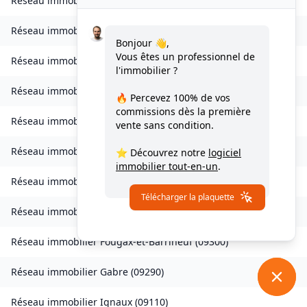
Réseau immobilier
Château-Verdun
(
09310
)
Réseau immobilier
Clermont
(
09420
)
Bonjour 👋,
Vous êtes un professionnel de
Réseau immobilier
Coussa
(
09120
)
l'immobilier ?
Réseau immobilier
Daumazan-sur-Arize
(
09350
)
🔥 Percevez
100% de vos
commissions
dès la première
Réseau immobilier
Esplas
(
09700
)
vente sans condition.
Réseau immobilier
Esplas-de-Sérou
(
09420
)
⭐ Découvrez notre
logiciel
immobilier tout-en-un
.
Réseau immobilier
Eycheil
(
09200
)
Télécharger la plaquette
Réseau immobilier
Fabas
(
09230
)
Réseau immobilier
Fougax-et-Barrineuf
(
09300
)
Réseau immobilier
Gabre
(
09290
)
Réseau immobilier
Ignaux
(
09110
)