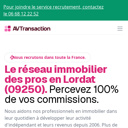
Pour joindre le service recrutement, contactez
le 06 68 12 22 52
Op
Nous recrutons dans toute la France.
Le réseau immobilier
des pros en Lordat
(09250).
Percevez 100%
de vos commissions.
Nous aidons nos professionnels en immobilier dans
leur quotidien à développer leur activité
d'indépendant et leurs revenus depuis 2006. Plus de