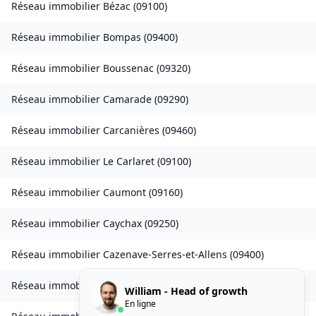
Réseau immobilier
Bézac
(
09100
)
Réseau immobilier
Bompas
(
09400
)
Réseau immobilier
Boussenac
(
09320
)
Réseau immobilier
Camarade
(
09290
)
Réseau immobilier
Carcanières
(
09460
)
Réseau immobilier
Le Carlaret
(
09100
)
Réseau immobilier
Caumont
(
09160
)
Réseau immobilier
Caychax
(
09250
)
Réseau immobilier
Cazenave-Serres-et-Allens
(
09400
)
Réseau immobilier
Celles
(
09000
)
William - Head of growth
En ligne