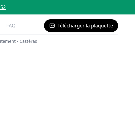
 52
FAQ
Télécharger la plaquette
utement - Castéras