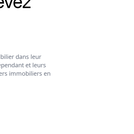
evez
ilier dans leur
épendant et leurs
lers immobiliers en