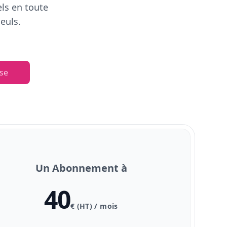
els en toute
euls.
se
Un Abonnement à
40
€ (HT) / mois