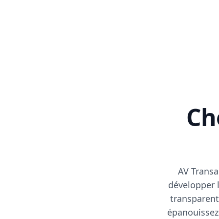
Cho
AV Transa
développer l
transparent
épanouissez-