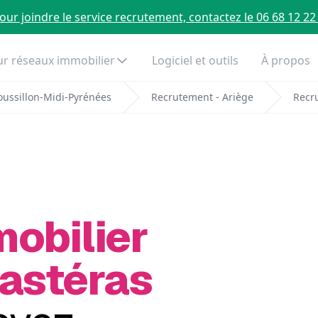
our joindre le service recrutement, contactez le 06 68 12 22
r réseaux immobilier
Logiciel et outils
À propos
ussillon-Midi-Pyrénées
Recrutement - Ariège
Recr
mobilier
Castéras