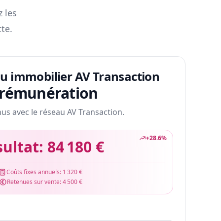
z les
te.
au immobilier AV Transaction
 rémunération
nus avec le réseau AV Transaction.
+
28.6
%
sultat:
84 180 €
Coûts fixes annuels:
1 320 €
Retenues sur vente:
4 500 €