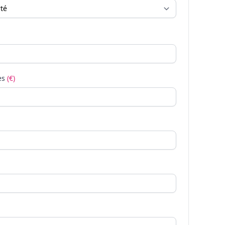
es
(€)