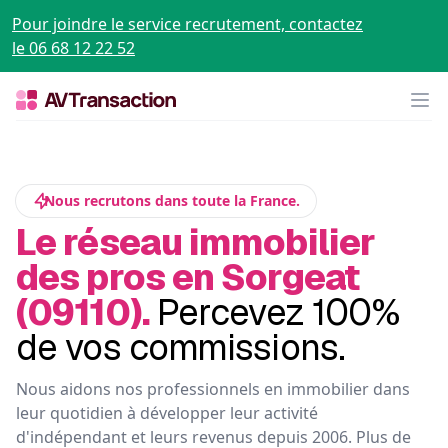
Pour joindre le service recrutement, contactez
le 06 68 12 22 52
Op
Nous recrutons dans toute la France.
Le réseau immobilier
des pros en Sorgeat
(09110).
Percevez 100%
de vos commissions.
Nous aidons nos professionnels en immobilier dans
leur quotidien à développer leur activité
d'indépendant et leurs revenus depuis 2006. Plus de