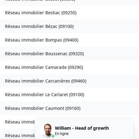
Réseau immobilier
Bestiac
(
09250
)
Réseau immobilier
Bézac
(
09100
)
Réseau immobilier
Bompas
(
09400
)
Réseau immobilier
Boussenac
(
09320
)
Réseau immobilier
Camarade
(
09290
)
Réseau immobilier
Carcanières
(
09460
)
Réseau immobilier
Le Carlaret
(
09100
)
Réseau immobilier
Caumont
(
09160
)
Réseau immobilier
Caychax
(
09250
)
William - Head of growth
En ligne
Réseau immobilier
Cazenave-Serres-et-Allens
(
09400
)