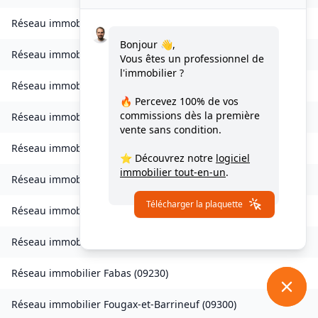
Réseau immobilier
Celles
(
09000
)
Bonjour 👋,
Réseau immobilier
Château-Verdun
(
09310
)
Vous êtes un professionnel de
l'immobilier ?
Réseau immobilier
Clermont
(
09420
)
🔥 Percevez
100% de vos
commissions
dès la première
Réseau immobilier
Coussa
(
09120
)
vente sans condition.
Réseau immobilier
Daumazan-sur-Arize
(
09350
)
⭐ Découvrez notre
logiciel
immobilier tout-en-un
.
Réseau immobilier
Esplas
(
09700
)
Télécharger la plaquette
Réseau immobilier
Esplas-de-Sérou
(
09420
)
Réseau immobilier
Eycheil
(
09200
)
Réseau immobilier
Fabas
(
09230
)
Réseau immobilier
Fougax-et-Barrineuf
(
09300
)