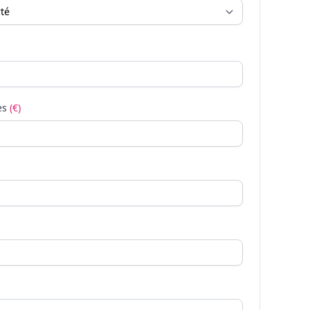
es
(€)