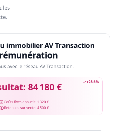
z les
te.
au immobilier AV Transaction
 rémunération
nus avec le réseau AV Transaction.
+
28.6
%
sultat:
84 180 €
Coûts fixes annuels:
1 320 €
Retenues sur vente:
4 500 €