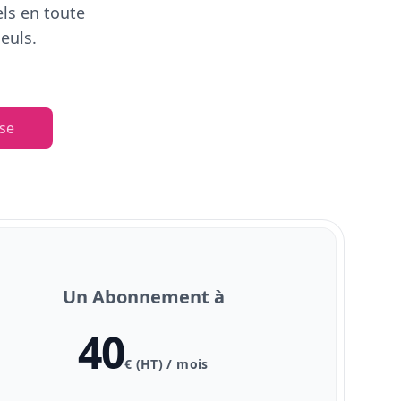
els en toute
euls.
se
Un Abonnement à
40
€ (HT) / mois