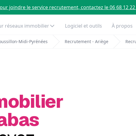
our joindre le service recrutement, contactez le 06 68 12 22
r réseaux immobilier
Logiciel et outils
À propos
ussillon-Midi-Pyrénées
Recrutement - Ariège
Recr
mobilier
Fabas