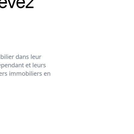
evez
ilier dans leur
épendant et leurs
lers immobiliers en