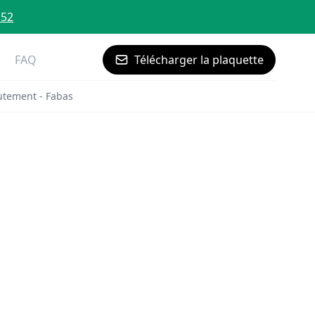
 52
FAQ
Télécharger la plaquette
utement - Fabas