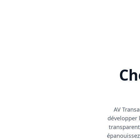
Cho
AV Transa
développer l
transparent
épanouissez-