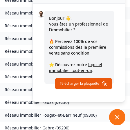
Réseau immobilier
Celles
(
09000
)
Réseau immobilier
Château-Verdun
(
09310
)
Bonjour 👋,
Vous êtes un professionnel de
Réseau immobilier
Clermont
(
09420
)
l'immobilier ?
Réseau immobilier
Coussa
(
09120
)
🔥 Percevez
100% de vos
commissions
dès la première
Réseau immobilier
Daumazan-sur-Arize
(
09350
)
vente sans condition.
Réseau immobilier
Esplas
(
09700
)
⭐ Découvrez notre
logiciel
immobilier tout-en-un
.
Réseau immobilier
Esplas-de-Sérou
(
09420
)
Télécharger la plaquette
Réseau immobilier
Eycheil
(
09200
)
Réseau immobilier
Fabas
(
09230
)
Réseau immobilier
Fougax-et-Barrineuf
(
09300
)
Réseau immobilier
Gabre
(
09290
)