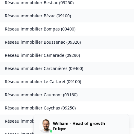
Réseau immobilier
Bestiac
(
09250
)
Réseau immobilier
Bézac
(
09100
)
Réseau immobilier
Bompas
(
09400
)
Réseau immobilier
Boussenac
(
09320
)
Réseau immobilier
Camarade
(
09290
)
Réseau immobilier
Carcanières
(
09460
)
Réseau immobilier
Le Carlaret
(
09100
)
Réseau immobilier
Caumont
(
09160
)
Réseau immobilier
Caychax
(
09250
)
Réseau immobilier
Cazenave-Serres-et-Allens
(
09400
)
William - Head of growth
En ligne