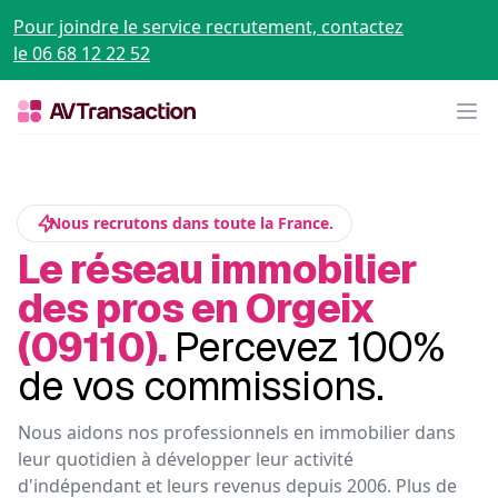
Pour joindre le service recrutement, contactez
le 06 68 12 22 52
Op
Nous recrutons dans toute la France.
Le réseau immobilier
des pros en Orgeix
(09110).
Percevez 100%
de vos commissions.
Nous aidons nos professionnels en immobilier dans
leur quotidien à développer leur activité
d'indépendant et leurs revenus depuis 2006. Plus de