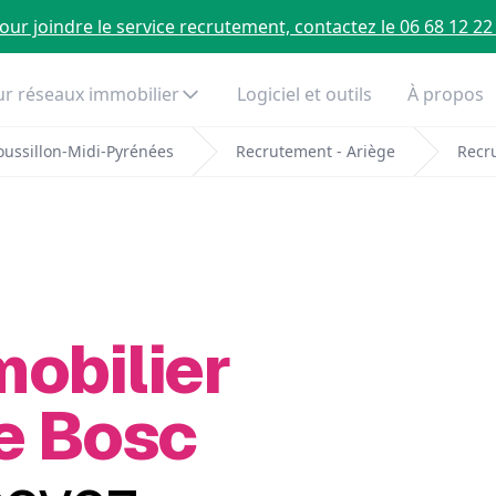
our joindre le service recrutement, contactez le 06 68 12 22
r réseaux immobilier
Logiciel et outils
À propos
ussillon-Midi-Pyrénées
Recrutement - Ariège
Recr
mobilier
Le Bosc