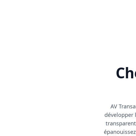
Cho
AV Transa
développer l
transparent
épanouissez-