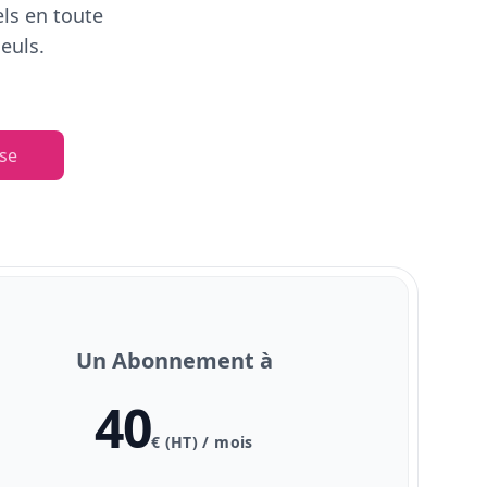
els en toute
euls.
se
Un Abonnement à
40
€ (HT) / mois