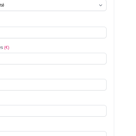
es
(€)