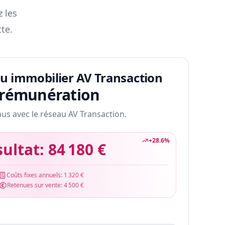
z les
te.
au immobilier AV Transaction
 rémunération
nus avec le réseau AV Transaction.
+
28.6
%
sultat:
84 180 €
Coûts fixes annuels:
1 320 €
Retenues sur vente:
4 500 €