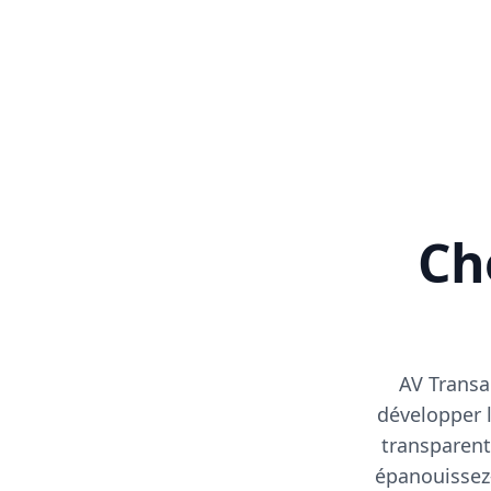
Cho
AV Transa
développer l
transparent
épanouissez-