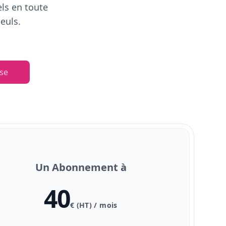
els en toute
euls.
se
Un Abonnement à
40
€ (HT) / mois