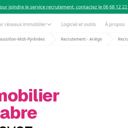
our joindre le service recrutement, contactez le 06 68 12 22
r réseaux immobilier
Logiciel et outils
À propos
ussillon-Midi-Pyrénées
Recrutement - Ariège
Recr
mobilier
Gabre