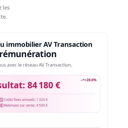
z les
te.
au immobilier AV Transaction
 rémunération
nus avec le réseau AV Transaction.
+
28.6
%
sultat:
84 180 €
Coûts fixes annuels:
1 320 €
Retenues sur vente:
4 500 €