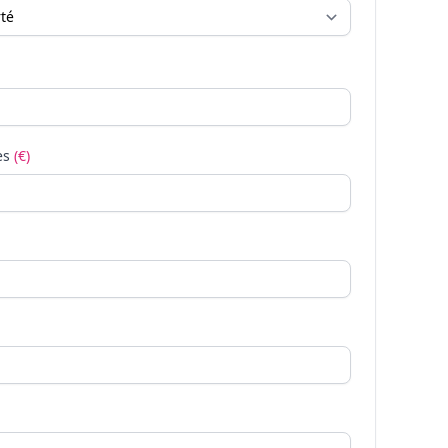
es
(€)