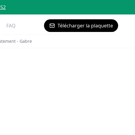
 52
FAQ
Télécharger la plaquette
utement - Gabre