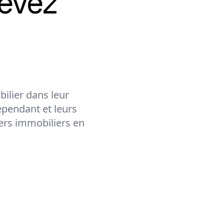
evez
ilier dans leur
épendant et leurs
lers immobiliers en