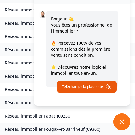
Réseau immobilier
Celles
(
09000
)
Bonjour 👋,
Réseau immobilier
Château-Verdun
(
09310
)
Vous êtes un professionnel de
l'immobilier ?
Réseau immobilier
Clermont
(
09420
)
🔥 Percevez
100% de vos
commissions
dès la première
Réseau immobilier
Coussa
(
09120
)
vente sans condition.
Réseau immobilier
Daumazan-sur-Arize
(
09350
)
⭐ Découvrez notre
logiciel
immobilier tout-en-un
.
Réseau immobilier
Esplas
(
09700
)
Télécharger la plaquette
Réseau immobilier
Esplas-de-Sérou
(
09420
)
Réseau immobilier
Eycheil
(
09200
)
Réseau immobilier
Fabas
(
09230
)
Réseau immobilier
Fougax-et-Barrineuf
(
09300
)