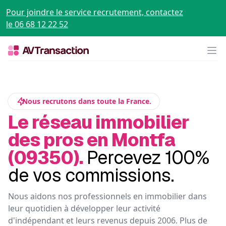
Pour joindre le service recrutement, contactez
le 06 68 12 22 52
Op
Nous recrutons dans toute la France.
Le réseau immobilier
des pros en Montfa
(09350).
Percevez 100%
de vos commissions.
Nous aidons nos professionnels en immobilier dans
leur quotidien à développer leur activité
d'indépendant et leurs revenus depuis 2006. Plus de