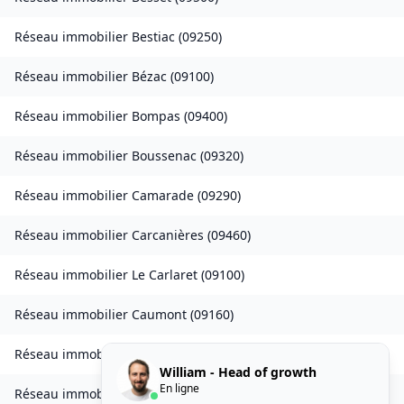
Réseau immobilier
Bestiac
(
09250
)
Réseau immobilier
Bézac
(
09100
)
Réseau immobilier
Bompas
(
09400
)
Réseau immobilier
Boussenac
(
09320
)
Réseau immobilier
Camarade
(
09290
)
Réseau immobilier
Carcanières
(
09460
)
Réseau immobilier
Le Carlaret
(
09100
)
Réseau immobilier
Caumont
(
09160
)
Réseau immobilier
Caychax
(
09250
)
William - Head of growth
En ligne
Réseau immobilier
Cazenave-Serres-et-Allens
(
09400
)