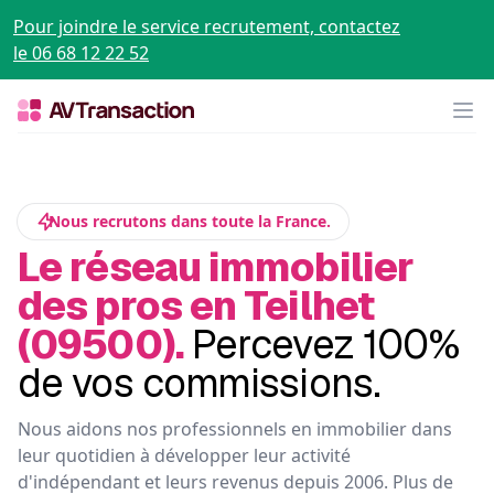
Pour joindre le service recrutement, contactez
le 06 68 12 22 52
Op
Nous recrutons dans toute la France.
Le réseau immobilier
des pros en Teilhet
(09500).
Percevez 100%
de vos commissions.
Nous aidons nos professionnels en immobilier dans
leur quotidien à développer leur activité
d'indépendant et leurs revenus depuis 2006. Plus de