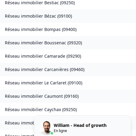
Réseau immobilier
Bestiac
(
09250
)
Réseau immobilier
Bézac
(
09100
)
Réseau immobilier
Bompas
(
09400
)
Réseau immobilier
Boussenac
(
09320
)
Réseau immobilier
Camarade
(
09290
)
Réseau immobilier
Carcanières
(
09460
)
Réseau immobilier
Le Carlaret
(
09100
)
Réseau immobilier
Caumont
(
09160
)
Réseau immobilier
Caychax
(
09250
)
Réseau immobilier
Cazenave-Serres-et-Allens
(
09400
)
William - Head of growth
En ligne