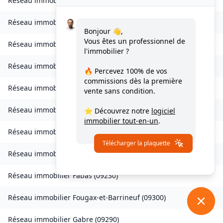
Réseau immobilier
Celles
(
09000
)
Réseau immobilier
Château-Verdun
(
09310
)
Bonjour 👋,
Vous êtes un professionnel de
Réseau immobilier
Clermont
(
09420
)
l'immobilier ?
Réseau immobilier
Coussa
(
09120
)
🔥 Percevez
100% de vos
commissions
dès la première
Réseau immobilier
Daumazan-sur-Arize
(
09350
)
vente sans condition.
Réseau immobilier
Esplas
(
09700
)
⭐ Découvrez notre
logiciel
immobilier tout-en-un
.
Réseau immobilier
Esplas-de-Sérou
(
09420
)
Télécharger la plaquette
Réseau immobilier
Eycheil
(
09200
)
Réseau immobilier
Fabas
(
09230
)
Réseau immobilier
Fougax-et-Barrineuf
(
09300
)
Réseau immobilier
Gabre
(
09290
)