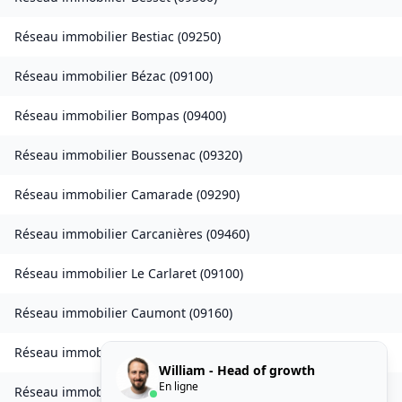
Réseau immobilier
Bestiac
(
09250
)
Réseau immobilier
Bézac
(
09100
)
Réseau immobilier
Bompas
(
09400
)
Réseau immobilier
Boussenac
(
09320
)
Réseau immobilier
Camarade
(
09290
)
Réseau immobilier
Carcanières
(
09460
)
Réseau immobilier
Le Carlaret
(
09100
)
Réseau immobilier
Caumont
(
09160
)
Réseau immobilier
Caychax
(
09250
)
William - Head of growth
En ligne
Réseau immobilier
Cazenave-Serres-et-Allens
(
09400
)