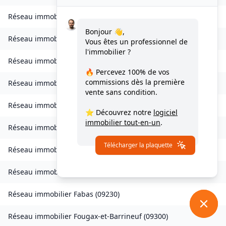
Réseau immobilier
Celles
(
09000
)
Bonjour 👋,
Réseau immobilier
Château-Verdun
(
09310
)
Vous êtes un professionnel de
l'immobilier ?
Réseau immobilier
Clermont
(
09420
)
🔥 Percevez
100% de vos
commissions
dès la première
Réseau immobilier
Coussa
(
09120
)
vente sans condition.
Réseau immobilier
Daumazan-sur-Arize
(
09350
)
⭐ Découvrez notre
logiciel
immobilier tout-en-un
.
Réseau immobilier
Esplas
(
09700
)
Télécharger la plaquette
Réseau immobilier
Esplas-de-Sérou
(
09420
)
Réseau immobilier
Eycheil
(
09200
)
Réseau immobilier
Fabas
(
09230
)
Réseau immobilier
Fougax-et-Barrineuf
(
09300
)