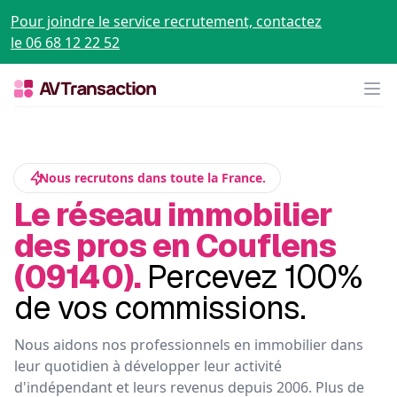
Pour joindre le service recrutement, contactez
le 06 68 12 22 52
Op
Nous recrutons dans toute la France.
Le réseau immobilier
des pros en Couflens
(09140).
Percevez 100%
de vos commissions.
Nous aidons nos professionnels en immobilier dans
leur quotidien à développer leur activité
d'indépendant et leurs revenus depuis 2006. Plus de